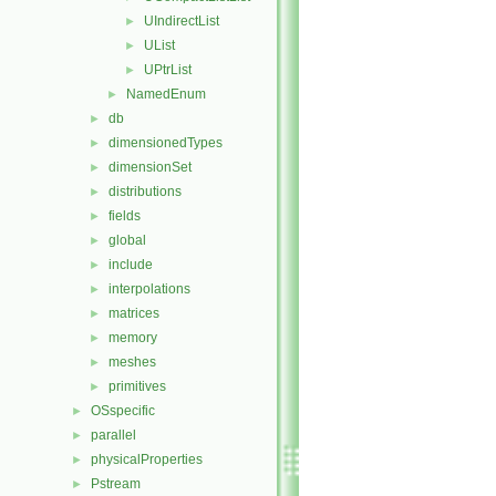
UIndirectList
►
UList
►
UPtrList
►
NamedEnum
►
db
►
dimensionedTypes
►
dimensionSet
►
distributions
►
fields
►
global
►
include
►
interpolations
►
matrices
►
memory
►
meshes
►
primitives
►
OSspecific
►
parallel
►
physicalProperties
►
Pstream
►