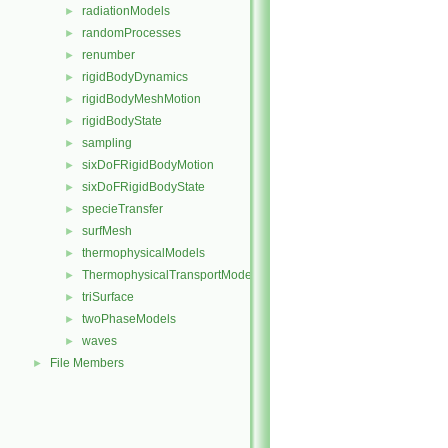
radiationModels
►
randomProcesses
►
renumber
►
rigidBodyDynamics
►
rigidBodyMeshMotion
►
rigidBodyState
►
sampling
►
sixDoFRigidBodyMotion
►
sixDoFRigidBodyState
►
specieTransfer
►
surfMesh
►
thermophysicalModels
►
ThermophysicalTransportModels
►
triSurface
►
twoPhaseModels
►
waves
►
File Members
►