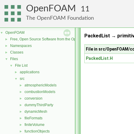
OpenFOAM
11
The OpenFOAM Foundation
OpenFOAM
▼
PackedList → primitiv
Free, Open Source Software from the OpenFOAM Foundation
►
Namespaces
►
File in src/OpenFOAM/c
Classes
►
PackedList.H
Files
▼
File List
▼
applications
►
src
▼
atmosphericModels
►
combustionModels
►
conversion
►
dummyThirdParty
►
dynamicMesh
►
fileFormats
►
finiteVolume
►
functionObjects
►