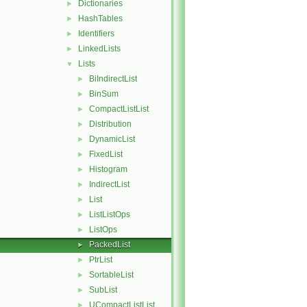
Dictionaries
►
HashTables
►
Identifiers
►
LinkedLists
►
Lists
▼
BiIndirectList
►
BinSum
►
CompactListList
►
Distribution
►
DynamicList
►
FixedList
►
Histogram
►
IndirectList
►
List
►
ListListOps
►
ListOps
►
PackedList
►
PtrList
►
SortableList
►
SubList
►
UCompactListList
►