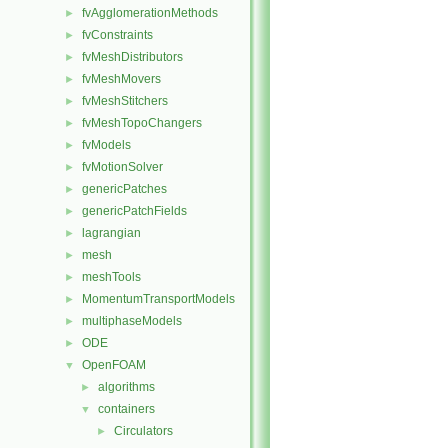
fvAgglomerationMethods
►
fvConstraints
►
fvMeshDistributors
►
fvMeshMovers
►
fvMeshStitchers
►
fvMeshTopoChangers
►
fvModels
►
fvMotionSolver
►
genericPatches
►
genericPatchFields
►
lagrangian
►
mesh
►
meshTools
►
MomentumTransportModels
►
multiphaseModels
►
ODE
►
OpenFOAM
▼
algorithms
►
containers
▼
Circulators
►