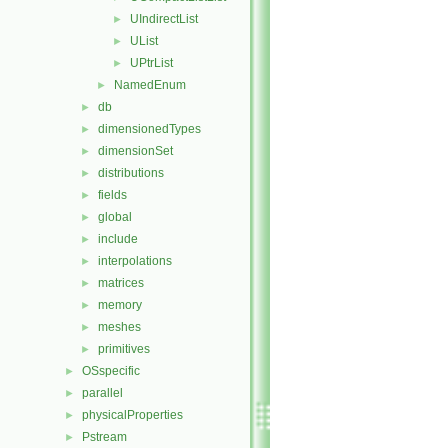
UIndirectList
►
UList
►
UPtrList
►
NamedEnum
►
db
►
dimensionedTypes
►
dimensionSet
►
distributions
►
fields
►
global
►
include
►
interpolations
►
matrices
►
memory
►
meshes
►
primitives
►
OSspecific
►
parallel
►
physicalProperties
►
Pstream
►