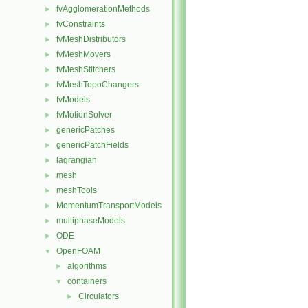
fvAgglomerationMethods
►
fvConstraints
►
fvMeshDistributors
►
fvMeshMovers
►
fvMeshStitchers
►
fvMeshTopoChangers
►
fvModels
►
fvMotionSolver
►
genericPatches
►
genericPatchFields
►
lagrangian
►
mesh
►
meshTools
►
MomentumTransportModels
►
multiphaseModels
►
ODE
►
OpenFOAM
▼
algorithms
►
containers
▼
Circulators
►