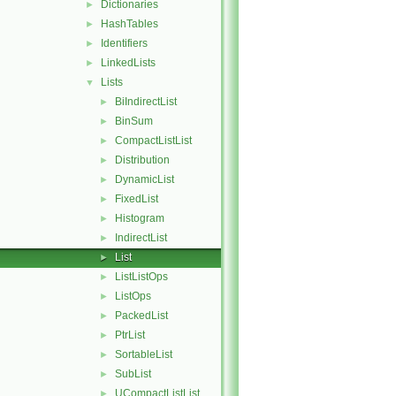
Dictionaries
►
HashTables
►
Identifiers
►
LinkedLists
►
Lists
▼
BiIndirectList
►
BinSum
►
CompactListList
►
Distribution
►
DynamicList
►
FixedList
►
Histogram
►
IndirectList
►
List
►
ListListOps
►
ListOps
►
PackedList
►
PtrList
►
SortableList
►
SubList
►
UCompactListList
►