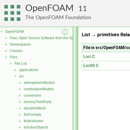
OpenFOAM
11
The OpenFOAM Foundation
OpenFOAM
▼
List → primitives Rela
Free, Open Source Software from the OpenFOAM Foundation
►
Namespaces
►
File in src/OpenFOAM/co
Classes
►
List.C
Files
▼
File List
▼
ListIO.C
applications
►
src
▼
atmosphericModels
►
combustionModels
►
conversion
►
dummyThirdParty
►
dynamicMesh
►
fileFormats
►
finiteVolume
►
functionObjects
►