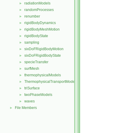
radiationModels
►
randomProcesses
►
renumber
►
rigidBodyDynamics
►
rigidBodyMeshMotion
►
rigidBodyState
►
sampling
►
sixDoFRigidBodyMotion
►
sixDoFRigidBodyState
►
specieTransfer
►
surfMesh
►
thermophysicalModels
►
ThermophysicalTransportModels
►
triSurface
►
twoPhaseModels
►
waves
►
File Members
►