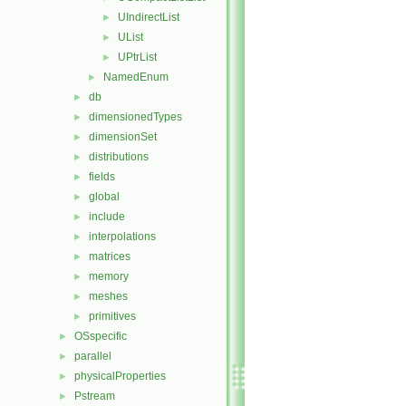
UIndirectList
►
UList
►
UPtrList
►
NamedEnum
►
db
►
dimensionedTypes
►
dimensionSet
►
distributions
►
fields
►
global
►
include
►
interpolations
►
matrices
►
memory
►
meshes
►
primitives
►
OSspecific
►
parallel
►
physicalProperties
►
Pstream
►