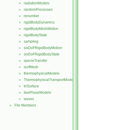
radiationModels
►
randomProcesses
►
renumber
►
rigidBodyDynamics
►
rigidBodyMeshMotion
►
rigidBodyState
►
sampling
►
sixDoFRigidBodyMotion
►
sixDoFRigidBodyState
►
specieTransfer
►
surfMesh
►
thermophysicalModels
►
ThermophysicalTransportModels
►
triSurface
►
twoPhaseModels
►
waves
►
File Members
►