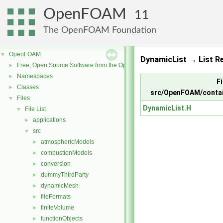
OpenFOAM
11
The OpenFOAM Foundation
OpenFOAM
▼
DynamicList → List Re
Free, Open Source Software from the OpenFOAM Foundation
►
Namespaces
►
Fi
Classes
►
src/OpenFOAM/contai
Files
▼
DynamicList.H
File List
▼
applications
►
src
▼
atmosphericModels
►
combustionModels
►
conversion
►
dummyThirdParty
►
dynamicMesh
►
fileFormats
►
finiteVolume
►
functionObjects
►