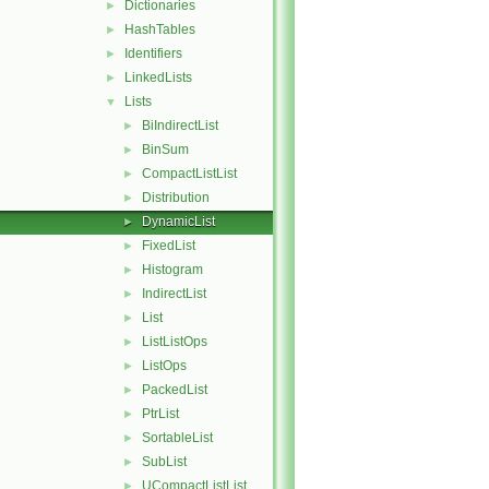
Dictionaries
►
HashTables
►
Identifiers
►
LinkedLists
►
Lists
▼
BiIndirectList
►
BinSum
►
CompactListList
►
Distribution
►
DynamicList
►
FixedList
►
Histogram
►
IndirectList
►
List
►
ListListOps
►
ListOps
►
PackedList
►
PtrList
►
SortableList
►
SubList
►
UCompactListList
►