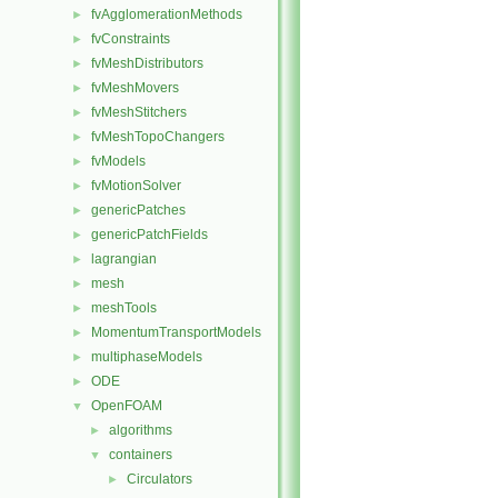
fvAgglomerationMethods
►
fvConstraints
►
fvMeshDistributors
►
fvMeshMovers
►
fvMeshStitchers
►
fvMeshTopoChangers
►
fvModels
►
fvMotionSolver
►
genericPatches
►
genericPatchFields
►
lagrangian
►
mesh
►
meshTools
►
MomentumTransportModels
►
multiphaseModels
►
ODE
►
OpenFOAM
▼
algorithms
►
containers
▼
Circulators
►