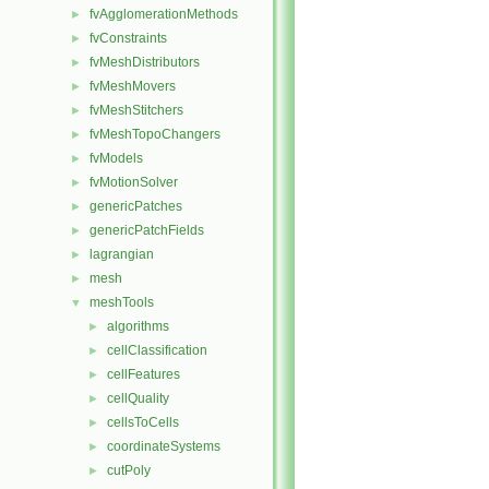
fvAgglomerationMethods
►
fvConstraints
►
fvMeshDistributors
►
fvMeshMovers
►
fvMeshStitchers
►
fvMeshTopoChangers
►
fvModels
►
fvMotionSolver
►
genericPatches
►
genericPatchFields
►
lagrangian
►
mesh
►
meshTools
▼
algorithms
►
cellClassification
►
cellFeatures
►
cellQuality
►
cellsToCells
►
coordinateSystems
►
cutPoly
►