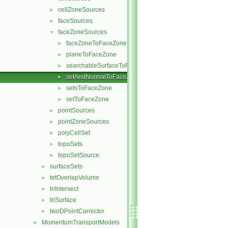
cellZoneSources
►
faceSources
►
faceZoneSources
▼
faceZoneToFaceZone
►
planeToFaceZone
►
searchableSurfaceToFaceZone
►
setAndNormalToFaceZone
►
setsToFaceZone
►
setToFaceZone
►
pointSources
►
pointZoneSources
►
polyCellSet
►
topoSets
►
topoSetSource
►
surfaceSets
►
tetOverlapVolume
►
triIntersect
►
triSurface
►
twoDPointCorrector
►
MomentumTransportModels
►