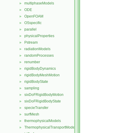
multiphaseModels
►
ODE
►
OpenFOAM
►
OSspecific
►
parallel
►
physicalProperties
►
Pstream
►
radiationModels
►
randomProcesses
►
renumber
►
rigidBodyDynamics
►
rigidBodyMeshMotion
►
rigidBodyState
►
sampling
►
sixDoFRigidBodyMotion
►
sixDoFRigidBodyState
►
specieTransfer
►
surfMesh
►
thermophysicalModels
►
ThermophysicalTransportModels
►