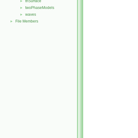
triSurface
►
twoPhaseModels
►
waves
►
File Members
►