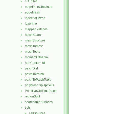
cutTriTet
►
edgeFaceCirculator
►
edgeMesh
►
indexedOctree
►
layerInfo
►
mappedPatches
►
meshSearch
►
meshStructure
►
meshToMesh
►
meshTools
►
momentOfInertia
►
nonConformal
►
patchDist
►
patchToPatch
►
patchToPatchTools
►
polyMeshZipUpCells
►
PrimitiveOldTimePatch
►
regionSplit
►
searchableSurfaces
►
sets
▼
cellSources
►