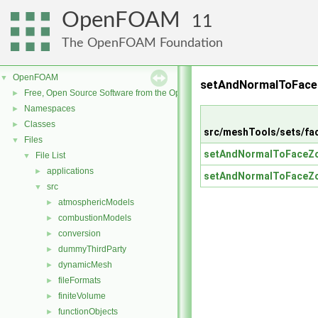
OpenFOAM
11
The OpenFOAM Foundation
OpenFOAM
▼
setAndNormalToFace
Free, Open Source Software from the OpenFOAM Foundation
►
Namespaces
►
Classes
►
src/meshTools/sets/f
Files
▼
setAndNormalToFaceZ
File List
▼
applications
►
setAndNormalToFaceZ
src
▼
atmosphericModels
►
combustionModels
►
conversion
►
dummyThirdParty
►
dynamicMesh
►
fileFormats
►
finiteVolume
►
functionObjects
►