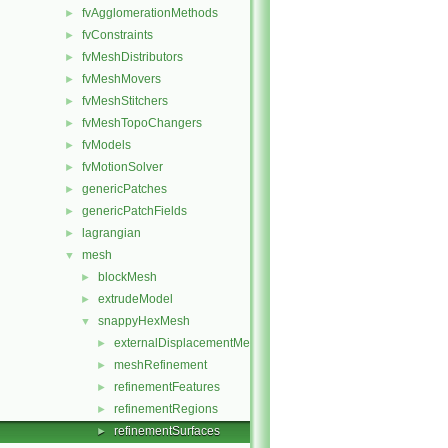
fvAgglomerationMethods
►
fvConstraints
►
fvMeshDistributors
►
fvMeshMovers
►
fvMeshStitchers
►
fvMeshTopoChangers
►
fvModels
►
fvMotionSolver
►
genericPatches
►
genericPatchFields
►
lagrangian
►
mesh
▼
blockMesh
►
extrudeModel
►
snappyHexMesh
▼
externalDisplacementMeshMover
►
meshRefinement
►
refinementFeatures
►
refinementRegions
►
refinementSurfaces
►