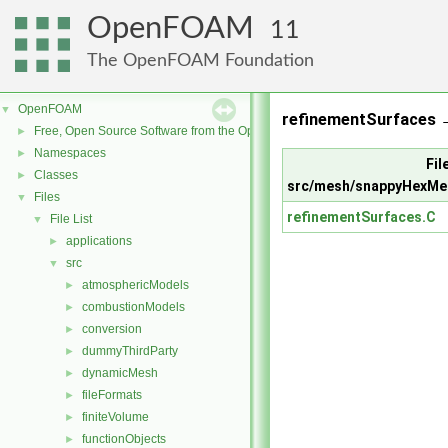
OpenFOAM
11
The OpenFOAM Foundation
OpenFOAM
▼
refinementSurfaces →
Free, Open Source Software from the OpenFOAM Foundation
►
Namespaces
►
File
Classes
►
src/mesh/snappyHexMe
Files
▼
refinementSurfaces.C
File List
▼
applications
►
src
▼
atmosphericModels
►
combustionModels
►
conversion
►
dummyThirdParty
►
dynamicMesh
►
fileFormats
►
finiteVolume
►
functionObjects
►