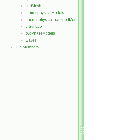
surfMesh
►
thermophysicalModels
►
ThermophysicalTransportModels
►
triSurface
►
twoPhaseModels
►
waves
►
File Members
►