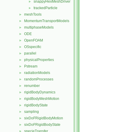
snappyHexMeshDriver
►
trackedParticle
►
meshTools
►
MomentumTransportModels
►
multiphaseModels
►
ODE
►
OpenFOAM
►
OSspecific
►
parallel
►
physicalProperties
►
Pstream
►
radiationModels
►
randomProcesses
►
renumber
►
rigidBodyDynamics
►
rigidBodyMeshMotion
►
rigidBodyState
►
sampling
►
sixDoFRigidBodyMotion
►
sixDoFRigidBodyState
►
specieTransfer
►