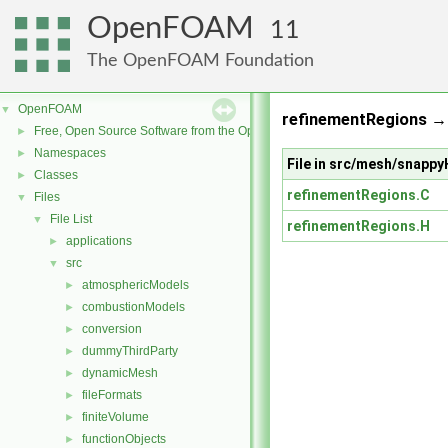
OpenFOAM
11
The OpenFOAM Foundation
OpenFOAM
▼
refinementRegions →
Free, Open Source Software from the OpenFOAM Foundation
►
Namespaces
►
File in src/mesh/snap
Classes
►
refinementRegions.C
Files
▼
File List
▼
refinementRegions.H
applications
►
src
▼
atmosphericModels
►
combustionModels
►
conversion
►
dummyThirdParty
►
dynamicMesh
►
fileFormats
►
finiteVolume
►
functionObjects
►