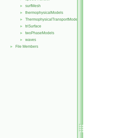
surfMesh
►
thermophysicalModels
►
ThermophysicalTransportModels
►
triSurface
►
twoPhaseModels
►
waves
►
File Members
►