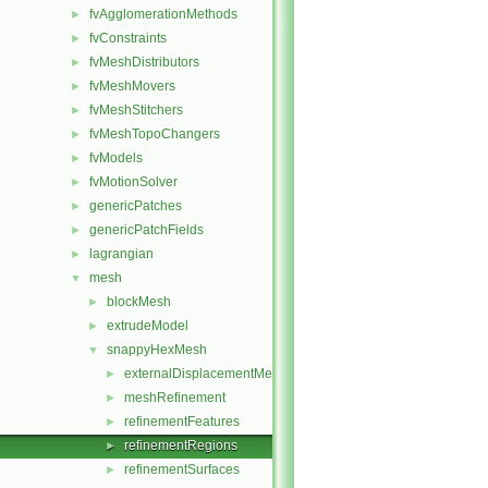
fvAgglomerationMethods
►
fvConstraints
►
fvMeshDistributors
►
fvMeshMovers
►
fvMeshStitchers
►
fvMeshTopoChangers
►
fvModels
►
fvMotionSolver
►
genericPatches
►
genericPatchFields
►
lagrangian
►
mesh
▼
blockMesh
►
extrudeModel
►
snappyHexMesh
▼
externalDisplacementMeshMover
►
meshRefinement
►
refinementFeatures
►
refinementRegions
►
refinementSurfaces
►