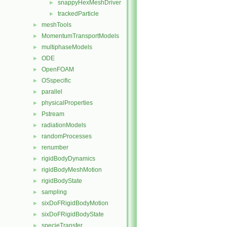
snappyHexMeshDriver
►
trackedParticle
►
meshTools
►
MomentumTransportModels
►
multiphaseModels
►
ODE
►
OpenFOAM
►
OSspecific
►
parallel
►
physicalProperties
►
Pstream
►
radiationModels
►
randomProcesses
►
renumber
►
rigidBodyDynamics
►
rigidBodyMeshMotion
►
rigidBodyState
►
sampling
►
sixDoFRigidBodyMotion
►
sixDoFRigidBodyState
►
specieTransfer
►