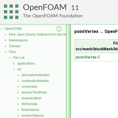
OpenFOAM
11
The OpenFOAM Foundation
OpenFOAM
▼
pointVertex → OpenF
Free, Open Source Software from the OpenFOAM Foundation
►
Namespaces
►
Fil
Classes
►
src/mesh/blockMesh/bl
Files
▼
pointVertex.C
File List
▼
applications
►
src
▼
atmosphericModels
►
combustionModels
►
conversion
►
dummyThirdParty
►
dynamicMesh
►
fileFormats
►
finiteVolume
►
functionObjects
►