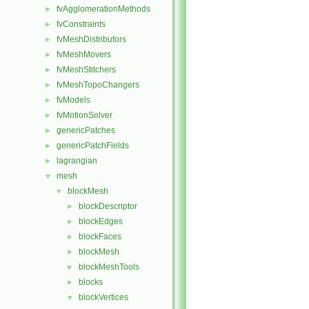
fvAgglomerationMethods
►
fvConstraints
►
fvMeshDistributors
►
fvMeshMovers
►
fvMeshStitchers
►
fvMeshTopoChangers
►
fvModels
►
fvMotionSolver
►
genericPatches
►
genericPatchFields
►
lagrangian
►
mesh
▼
blockMesh
▼
blockDescriptor
►
blockEdges
►
blockFaces
►
blockMesh
►
blockMeshTools
►
blocks
►
blockVertices
▼