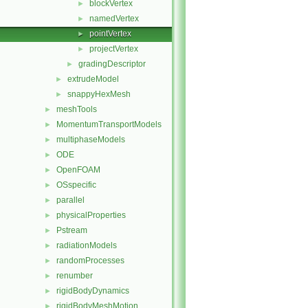
blockVertex
►
namedVertex
►
pointVertex
►
projectVertex
►
gradingDescriptor
►
extrudeModel
►
snappyHexMesh
►
meshTools
►
MomentumTransportModels
►
multiphaseModels
►
ODE
►
OpenFOAM
►
OSspecific
►
parallel
►
physicalProperties
►
Pstream
►
radiationModels
►
randomProcesses
►
renumber
►
rigidBodyDynamics
►
rigidBodyMeshMotion
►