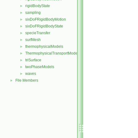
rigidBodyState
►
sampling
►
sixDoFRigidBodyMotion
►
sixDoFRigidBodyState
►
specieTransfer
►
surfMesh
►
thermophysicalModels
►
ThermophysicalTransportModels
►
triSurface
►
twoPhaseModels
►
waves
►
File Members
►