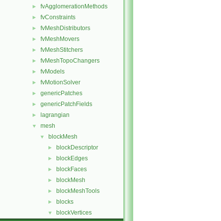
fvAgglomerationMethods
►
fvConstraints
►
fvMeshDistributors
►
fvMeshMovers
►
fvMeshStitchers
►
fvMeshTopoChangers
►
fvModels
►
fvMotionSolver
►
genericPatches
►
genericPatchFields
►
lagrangian
►
mesh
▼
blockMesh
▼
blockDescriptor
►
blockEdges
►
blockFaces
►
blockMesh
►
blockMeshTools
►
blocks
►
blockVertices
▼