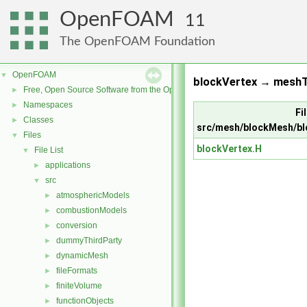
OpenFOAM
11
The OpenFOAM Foundation
OpenFOAM
▼
blockVertex → meshT
Free, Open Source Software from the OpenFOAM Foundation
►
Namespaces
►
Fil
Classes
►
src/mesh/blockMesh/bl
Files
▼
blockVertex.H
File List
▼
applications
►
src
▼
atmosphericModels
►
combustionModels
►
conversion
►
dummyThirdParty
►
dynamicMesh
►
fileFormats
►
finiteVolume
►
functionObjects
►