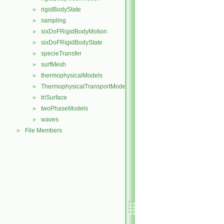
rigidBodyState
►
sampling
►
sixDoFRigidBodyMotion
►
sixDoFRigidBodyState
►
specieTransfer
►
surfMesh
►
thermophysicalModels
►
ThermophysicalTransportModels
►
triSurface
►
twoPhaseModels
►
waves
►
File Members
►