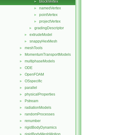
blockVertex
►
namedVertex
►
pointVertex
►
projectVertex
►
gradingDescriptor
►
extrudeModel
►
snappyHexMesh
►
meshTools
►
MomentumTransportModels
►
multiphaseModels
►
ODE
►
OpenFOAM
►
OSspecific
►
parallel
►
physicalProperties
►
Pstream
►
radiationModels
►
randomProcesses
►
renumber
►
rigidBodyDynamics
►
rigidBodyMeshMotion
►