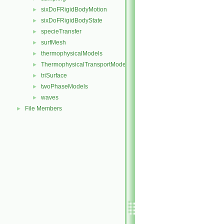
sixDoFRigidBodyMotion
►
sixDoFRigidBodyState
►
specieTransfer
►
surfMesh
►
thermophysicalModels
►
ThermophysicalTransportModels
►
triSurface
►
twoPhaseModels
►
waves
►
File Members
►