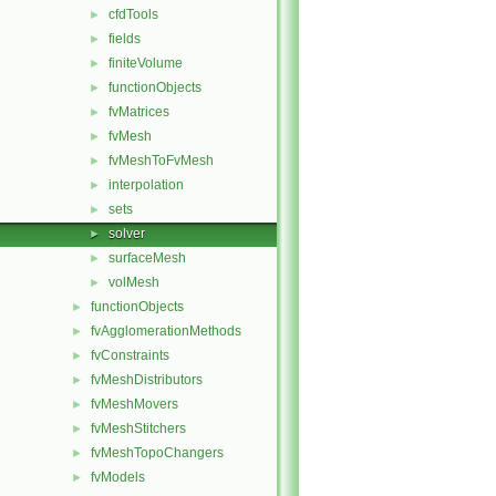
cfdTools
►
fields
►
finiteVolume
►
functionObjects
►
fvMatrices
►
fvMesh
►
fvMeshToFvMesh
►
interpolation
►
sets
►
solver
►
surfaceMesh
►
volMesh
►
functionObjects
►
fvAgglomerationMethods
►
fvConstraints
►
fvMeshDistributors
►
fvMeshMovers
►
fvMeshStitchers
►
fvMeshTopoChangers
►
fvModels
►