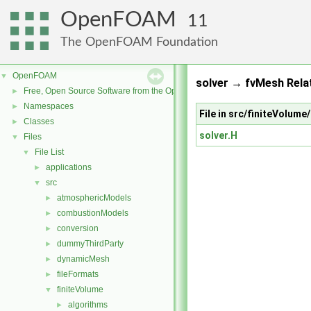
OpenFOAM
11
The OpenFOAM Foundation
OpenFOAM
▼
solver → fvMesh Rela
Free, Open Source Software from the OpenFOAM Foundation
►
Namespaces
►
File in src/finiteVolume
Classes
►
solver.H
Files
▼
File List
▼
applications
►
src
▼
atmosphericModels
►
combustionModels
►
conversion
►
dummyThirdParty
►
dynamicMesh
►
fileFormats
►
finiteVolume
▼
algorithms
►