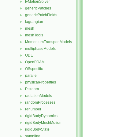
fvMotionSolver
►
genericPatches
►
genericPatchFields
►
lagrangian
►
mesh
►
meshTools
►
MomentumTransportModels
►
multiphaseModels
►
ODE
►
OpenFOAM
►
OSspecific
►
parallel
►
physicalProperties
►
Pstream
►
radiationModels
►
randomProcesses
►
renumber
►
rigidBodyDynamics
►
rigidBodyMeshMotion
►
rigidBodyState
►
sampling
►