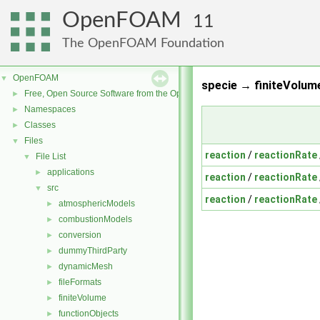
OpenFOAM
11
The OpenFOAM Foundation
OpenFOAM
▼
specie → finiteVolume
Free, Open Source Software from the OpenFOAM Foundation
►
Namespaces
►
Classes
►
Files
▼
reaction
/
reactionRate
File List
▼
applications
►
reaction
/
reactionRate
src
▼
reaction
/
reactionRate
atmosphericModels
►
combustionModels
►
conversion
►
dummyThirdParty
►
dynamicMesh
►
fileFormats
►
finiteVolume
►
functionObjects
►