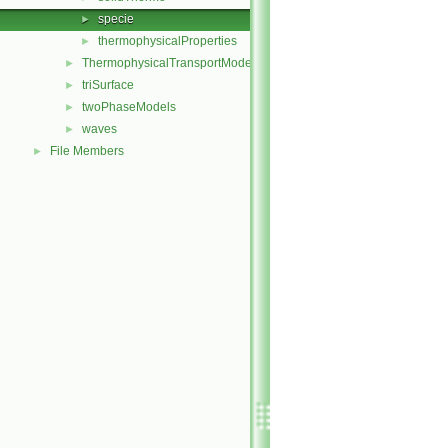
specie
►
thermophysicalProperties
►
ThermophysicalTransportModels
►
triSurface
►
twoPhaseModels
►
waves
►
File Members
►