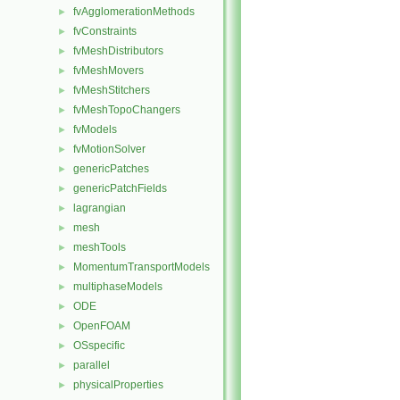
fvAgglomerationMethods
►
fvConstraints
►
fvMeshDistributors
►
fvMeshMovers
►
fvMeshStitchers
►
fvMeshTopoChangers
►
fvModels
►
fvMotionSolver
►
genericPatches
►
genericPatchFields
►
lagrangian
►
mesh
►
meshTools
►
MomentumTransportModels
►
multiphaseModels
►
ODE
►
OpenFOAM
►
OSspecific
►
parallel
►
physicalProperties
►