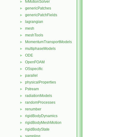
fvMotionSolver
►
genericPatches
►
genericPatchFields
►
lagrangian
►
mesh
►
meshTools
►
MomentumTransportModels
►
multiphaseModels
►
ODE
►
OpenFOAM
►
OSspecific
►
parallel
►
physicalProperties
►
Pstream
►
radiationModels
►
randomProcesses
►
renumber
►
rigidBodyDynamics
►
rigidBodyMeshMotion
►
rigidBodyState
►
sampling
►