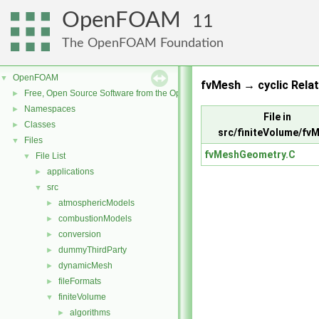
OpenFOAM
11
The OpenFOAM Foundation
OpenFOAM
▼
fvMesh → cyclic Relat
Free, Open Source Software from the OpenFOAM Foundation
►
Namespaces
►
File in
Classes
►
src/finiteVolume/fv
Files
▼
fvMeshGeometry.C
File List
▼
applications
►
src
▼
atmosphericModels
►
combustionModels
►
conversion
►
dummyThirdParty
►
dynamicMesh
►
fileFormats
►
finiteVolume
▼
algorithms
►