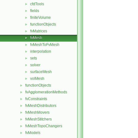
cfdTools
►
fields
►
finiteVolume
►
functionObjects
►
fvMatrices
►
fvMesh
►
fvMeshToFvMesh
►
interpolation
►
sets
►
solver
►
surfaceMesh
►
volMesh
►
functionObjects
►
fvAgglomerationMethods
►
fvConstraints
►
fvMeshDistributors
►
fvMeshMovers
►
fvMeshStitchers
►
fvMeshTopoChangers
►
fvModels
►