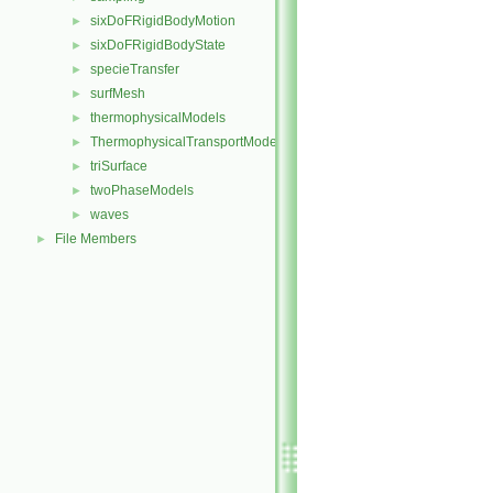
sixDoFRigidBodyMotion
►
sixDoFRigidBodyState
►
specieTransfer
►
surfMesh
►
thermophysicalModels
►
ThermophysicalTransportModels
►
triSurface
►
twoPhaseModels
►
waves
►
File Members
►