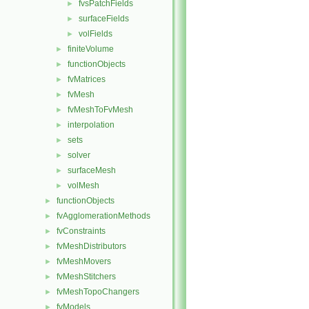
fvsPatchFields
►
surfaceFields
►
volFields
►
finiteVolume
►
functionObjects
►
fvMatrices
►
fvMesh
►
fvMeshToFvMesh
►
interpolation
►
sets
►
solver
►
surfaceMesh
►
volMesh
►
functionObjects
►
fvAgglomerationMethods
►
fvConstraints
►
fvMeshDistributors
►
fvMeshMovers
►
fvMeshStitchers
►
fvMeshTopoChangers
►
fvModels
►