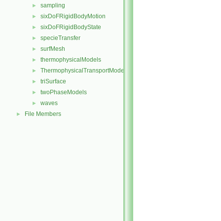
sampling
►
sixDoFRigidBodyMotion
►
sixDoFRigidBodyState
►
specieTransfer
►
surfMesh
►
thermophysicalModels
►
ThermophysicalTransportModels
►
triSurface
►
twoPhaseModels
►
waves
►
File Members
►