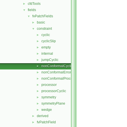
cfdTools
►
fields
▼
fvPatchFields
▼
basic
►
constraint
▼
cyclic
►
cyclicSlip
►
empty
►
internal
►
jumpCyclic
►
nonConformalCyclic
►
nonConformalError
►
nonConformalProcessorCyclic
►
processor
►
processorCyclic
►
symmetry
►
symmetryPlane
►
wedge
►
derived
►
fvPatchField
►