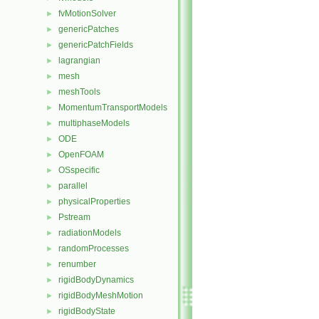
fvMotionSolver
►
genericPatches
►
genericPatchFields
►
lagrangian
►
mesh
►
meshTools
►
MomentumTransportModels
►
multiphaseModels
►
ODE
►
OpenFOAM
►
OSspecific
►
parallel
►
physicalProperties
►
Pstream
►
radiationModels
►
randomProcesses
►
renumber
►
rigidBodyDynamics
►
rigidBodyMeshMotion
►
rigidBodyState
►