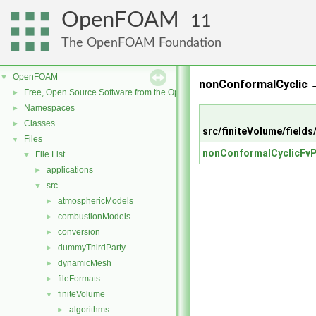
OpenFOAM
11
The OpenFOAM Foundation
OpenFOAM
▼
nonConformalCyclic 
Free, Open Source Software from the OpenFOAM Foundation
►
Namespaces
►
Classes
►
src/finiteVolume/field
Files
▼
nonConformalCyclicFvP
File List
▼
applications
►
src
▼
atmosphericModels
►
combustionModels
►
conversion
►
dummyThirdParty
►
dynamicMesh
►
fileFormats
►
finiteVolume
▼
algorithms
►