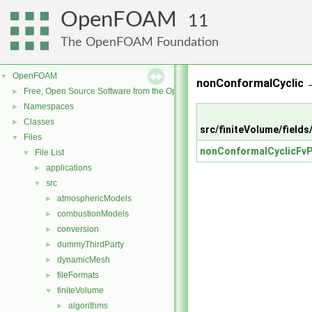
OpenFOAM
11
The OpenFOAM Foundation
OpenFOAM
▼
nonConformalCyclic →
Free, Open Source Software from the OpenFOAM Foundation
►
Namespaces
►
Classes
►
src/finiteVolume/field
Files
▼
nonConformalCyclicFvP
File List
▼
applications
►
src
▼
atmosphericModels
►
combustionModels
►
conversion
►
dummyThirdParty
►
dynamicMesh
►
fileFormats
►
finiteVolume
▼
algorithms
►