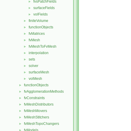
fvsPatchFields
►
surfaceFields
►
volFields
►
finiteVolume
►
functionObjects
►
fvMatrices
►
fvMesh
►
fvMeshToFvMesh
►
interpolation
►
sets
►
solver
►
surfaceMesh
►
volMesh
►
functionObjects
►
fvAgglomerationMethods
►
fvConstraints
►
fvMeshDistributors
►
fvMeshMovers
►
fvMeshStitchers
►
fvMeshTopoChangers
►
fvModels
►