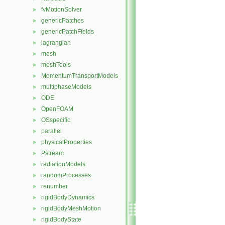
fvMotionSolver
►
genericPatches
►
genericPatchFields
►
lagrangian
►
mesh
►
meshTools
►
MomentumTransportModels
►
multiphaseModels
►
ODE
►
OpenFOAM
►
OSspecific
►
parallel
►
physicalProperties
►
Pstream
►
radiationModels
►
randomProcesses
►
renumber
►
rigidBodyDynamics
►
rigidBodyMeshMotion
►
rigidBodyState
►