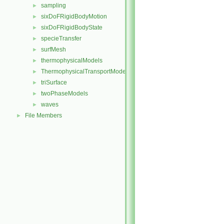
sampling
►
sixDoFRigidBodyMotion
►
sixDoFRigidBodyState
►
specieTransfer
►
surfMesh
►
thermophysicalModels
►
ThermophysicalTransportModels
►
triSurface
►
twoPhaseModels
►
waves
►
File Members
►