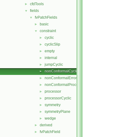
cfdTools
►
fields
▼
fvPatchFields
▼
basic
►
constraint
▼
cyclic
►
cyclicSlip
►
empty
►
internal
►
jumpCyclic
►
nonConformalCyclic
►
nonConformalError
►
nonConformalProcessorCyclic
►
processor
►
processorCyclic
►
symmetry
►
symmetryPlane
►
wedge
►
derived
►
fvPatchField
►