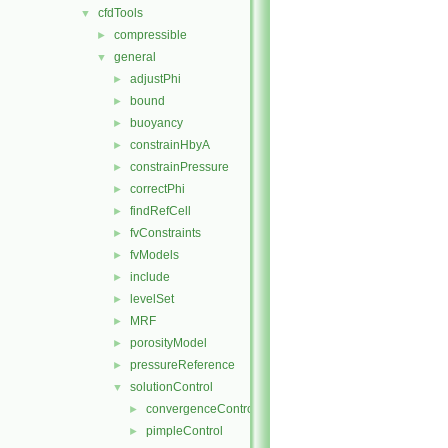
cfdTools
▼
compressible
►
general
▼
adjustPhi
►
bound
►
buoyancy
►
constrainHbyA
►
constrainPressure
►
correctPhi
►
findRefCell
►
fvConstraints
►
fvModels
►
include
►
levelSet
►
MRF
►
porosityModel
►
pressureReference
►
solutionControl
▼
convergenceControl
►
pimpleControl
►