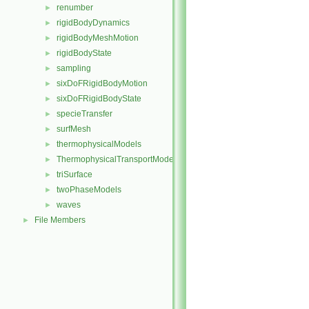
renumber
►
rigidBodyDynamics
►
rigidBodyMeshMotion
►
rigidBodyState
►
sampling
►
sixDoFRigidBodyMotion
►
sixDoFRigidBodyState
►
specieTransfer
►
surfMesh
►
thermophysicalModels
►
ThermophysicalTransportModels
►
triSurface
►
twoPhaseModels
►
waves
►
File Members
►