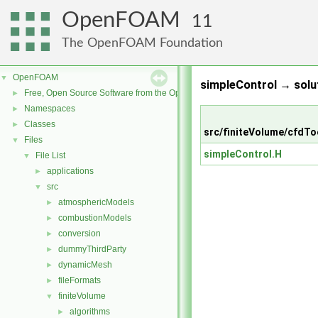
OpenFOAM
11
The OpenFOAM Foundation
OpenFOAM
▼
simpleControl → solu
Free, Open Source Software from the OpenFOAM Foundation
►
Namespaces
►
Classes
►
src/finiteVolume/cfdTo
Files
▼
simpleControl.H
File List
▼
applications
►
src
▼
atmosphericModels
►
combustionModels
►
conversion
►
dummyThirdParty
►
dynamicMesh
►
fileFormats
►
finiteVolume
▼
algorithms
►