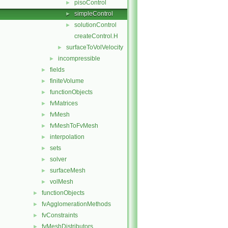
pisoControl
►
simpleControl
►
solutionControl
►
createControl.H
surfaceToVolVelocity
►
incompressible
►
fields
►
finiteVolume
►
functionObjects
►
fvMatrices
►
fvMesh
►
fvMeshToFvMesh
►
interpolation
►
sets
►
solver
►
surfaceMesh
►
volMesh
►
functionObjects
►
fvAgglomerationMethods
►
fvConstraints
►
fvMeshDistributors
►