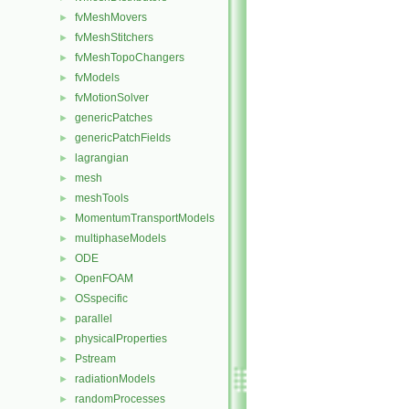
fvMeshMovers
►
fvMeshStitchers
►
fvMeshTopoChangers
►
fvModels
►
fvMotionSolver
►
genericPatches
►
genericPatchFields
►
lagrangian
►
mesh
►
meshTools
►
MomentumTransportModels
►
multiphaseModels
►
ODE
►
OpenFOAM
►
OSspecific
►
parallel
►
physicalProperties
►
Pstream
►
radiationModels
►
randomProcesses
►