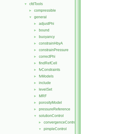
cfdTools
▼
compressible
►
general
▼
adjustPhi
►
bound
►
buoyancy
►
constrainHbyA
►
constrainPressure
►
correctPhi
►
findRefCell
►
fvConstraints
►
fvModels
►
include
►
levelSet
►
MRF
►
porosityModel
►
pressureReference
►
solutionControl
▼
convergenceControl
►
pimpleControl
▼