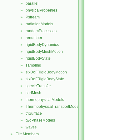
parallel
►
physicalProperties
►
Pstream
►
radiationModels
►
randomProcesses
►
renumber
►
rigidBodyDynamics
►
rigidBodyMeshMotion
►
rigidBodyState
►
sampling
►
sixDoFRigidBodyMotion
►
sixDoFRigidBodyState
►
specieTransfer
►
surfMesh
►
thermophysicalModels
►
ThermophysicalTransportModels
►
triSurface
►
twoPhaseModels
►
waves
►
File Members
►