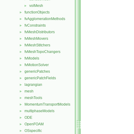
volMesh
►
functionObjects
►
fvAgglomerationMethods
►
fvConstraints
►
fvMeshDistributors
►
fvMeshMovers
►
fvMeshStitchers
►
fvMeshTopoChangers
►
fvModels
►
fvMotionSolver
►
genericPatches
►
genericPatchFields
►
lagrangian
►
mesh
►
meshTools
►
MomentumTransportModels
►
multiphaseModels
►
ODE
►
OpenFOAM
►
OSspecific
►