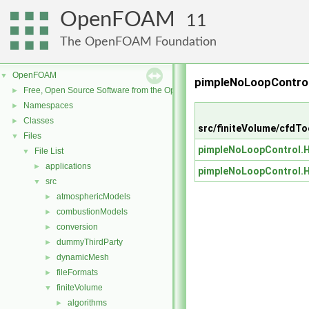
OpenFOAM
11
The OpenFOAM Foundation
OpenFOAM
▼
pimpleNoLoopControl
Free, Open Source Software from the OpenFOAM Foundation
►
Namespaces
►
Classes
►
src/finiteVolume/cfdTo
Files
▼
pimpleNoLoopControl.
File List
▼
applications
►
pimpleNoLoopControl.
src
▼
atmosphericModels
►
combustionModels
►
conversion
►
dummyThirdParty
►
dynamicMesh
►
fileFormats
►
finiteVolume
▼
algorithms
►