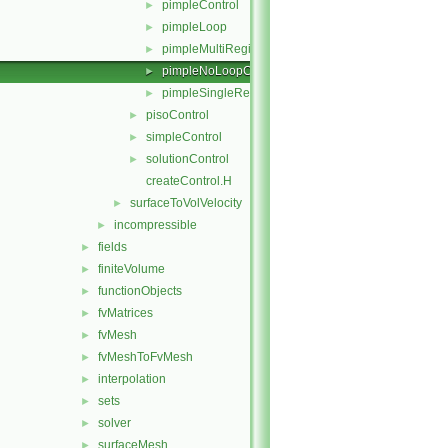
pimpleControl
►
pimpleLoop
►
pimpleMultiRegionControl
►
pimpleNoLoopControl
►
pimpleSingleRegionControl
►
pisoControl
►
simpleControl
►
solutionControl
►
createControl.H
surfaceToVolVelocity
►
incompressible
►
fields
►
finiteVolume
►
functionObjects
►
fvMatrices
►
fvMesh
►
fvMeshToFvMesh
►
interpolation
►
sets
►
solver
►
surfaceMesh
►