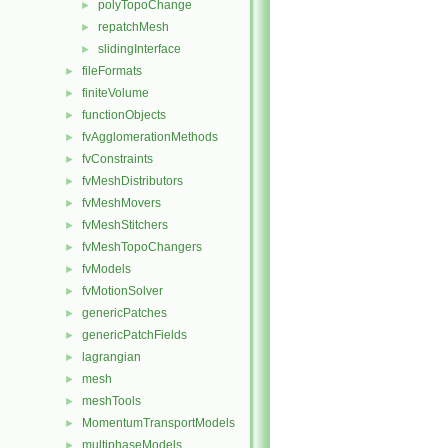
polyTopoChange
►
repatchMesh
►
slidingInterface
►
fileFormats
►
finiteVolume
►
functionObjects
►
fvAgglomerationMethods
►
fvConstraints
►
fvMeshDistributors
►
fvMeshMovers
►
fvMeshStitchers
►
fvMeshTopoChangers
►
fvModels
►
fvMotionSolver
►
genericPatches
►
genericPatchFields
►
lagrangian
►
mesh
►
meshTools
►
MomentumTransportModels
►
multiphaseModels
►