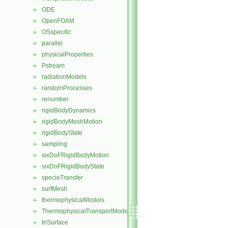
ODE
►
OpenFOAM
►
OSspecific
►
parallel
►
physicalProperties
►
Pstream
►
radiationModels
►
randomProcesses
►
renumber
►
rigidBodyDynamics
►
rigidBodyMeshMotion
►
rigidBodyState
►
sampling
►
sixDoFRigidBodyMotion
►
sixDoFRigidBodyState
►
specieTransfer
►
surfMesh
►
thermophysicalModels
►
ThermophysicalTransportModels
►
triSurface
►