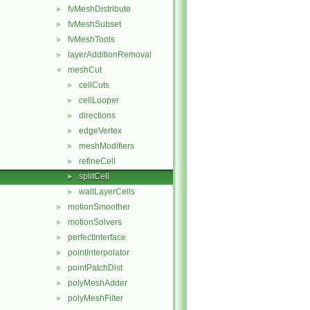
fvMeshDistribute
►
fvMeshSubset
►
fvMeshTools
►
layerAdditionRemoval
►
meshCut
▼
cellCuts
►
cellLooper
►
directions
►
edgeVertex
►
meshModifiers
►
refineCell
►
splitCell
►
wallLayerCells
►
motionSmoother
►
motionSolvers
►
perfectInterface
►
pointInterpolator
►
pointPatchDist
►
polyMeshAdder
►
polyMeshFilter
►