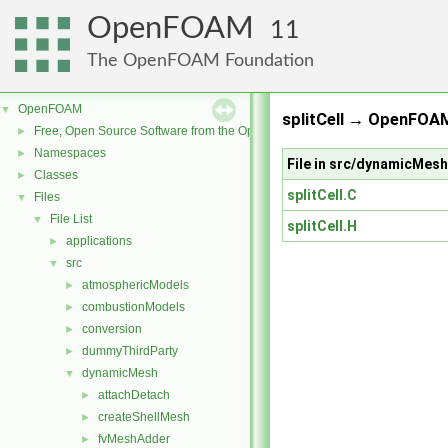
OpenFOAM
11
The OpenFOAM Foundation
OpenFOAM
▼
splitCell → OpenFOAM
Free, Open Source Software from the OpenFOAM Foundation
►
Namespaces
►
File in src/dynamicMesh
Classes
►
splitCell.C
Files
▼
File List
▼
splitCell.H
applications
►
src
▼
atmosphericModels
►
combustionModels
►
conversion
►
dummyThirdParty
►
dynamicMesh
▼
attachDetach
►
createShellMesh
►
fvMeshAdder
►