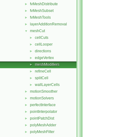
fvMeshDistribute
►
fvMeshSubset
►
fvMeshTools
►
layerAdditionRemoval
►
meshCut
▼
cellCuts
►
cellLooper
►
directions
►
edgeVertex
►
meshModifiers
►
refineCell
►
splitCell
►
wallLayerCells
►
motionSmoother
►
motionSolvers
►
perfectInterface
►
pointInterpolator
►
pointPatchDist
►
polyMeshAdder
►
polyMeshFilter
►