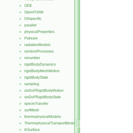
ODE
►
OpenFOAM
►
OSspecific
►
parallel
►
physicalProperties
►
Pstream
►
radiationModels
►
randomProcesses
►
renumber
►
rigidBodyDynamics
►
rigidBodyMeshMotion
►
rigidBodyState
►
sampling
►
sixDoFRigidBodyMotion
►
sixDoFRigidBodyState
►
specieTransfer
►
surfMesh
►
thermophysicalModels
►
ThermophysicalTransportModels
►
triSurface
►