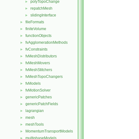
polyTopoChange
►
repatchMesh
►
slidingInterface
►
fileFormats
►
finiteVolume
►
functionObjects
►
fvAgglomerationMethods
►
fvConstraints
►
fvMeshDistributors
►
fvMeshMovers
►
fvMeshStitchers
►
fvMeshTopoChangers
►
fvModels
►
fvMotionSolver
►
genericPatches
►
genericPatchFields
►
lagrangian
►
mesh
►
meshTools
►
MomentumTransportModels
►
multiphaseModels
►