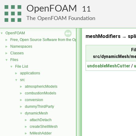
OpenFOAM
11
The OpenFOAM Foundation
OpenFOAM
▼
meshModifiers → split
Free, Open Source Software from the OpenFOAM Foundation
►
Namespaces
►
Fi
Classes
►
src/dynamicMesh/me
Files
▼
undoableMeshCutter
/
File List
▼
applications
►
src
▼
atmosphericModels
►
combustionModels
►
conversion
►
dummyThirdParty
►
dynamicMesh
▼
attachDetach
►
createShellMesh
►
fvMeshAdder
►