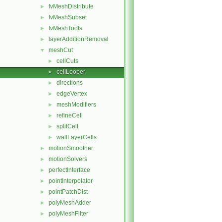
fvMeshDistribute
►
fvMeshSubset
►
fvMeshTools
►
layerAdditionRemoval
►
meshCut
▼
cellCuts
►
cellLooper
►
directions
►
edgeVertex
►
meshModifiers
►
refineCell
►
splitCell
►
wallLayerCells
►
motionSmoother
►
motionSolvers
►
perfectInterface
►
pointInterpolator
►
pointPatchDist
►
polyMeshAdder
►
polyMeshFilter
►