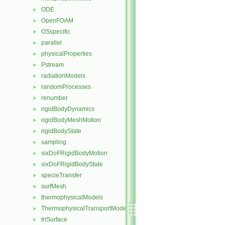
ODE
►
OpenFOAM
►
OSspecific
►
parallel
►
physicalProperties
►
Pstream
►
radiationModels
►
randomProcesses
►
renumber
►
rigidBodyDynamics
►
rigidBodyMeshMotion
►
rigidBodyState
►
sampling
►
sixDoFRigidBodyMotion
►
sixDoFRigidBodyState
►
specieTransfer
►
surfMesh
►
thermophysicalModels
►
ThermophysicalTransportModels
►
triSurface
►