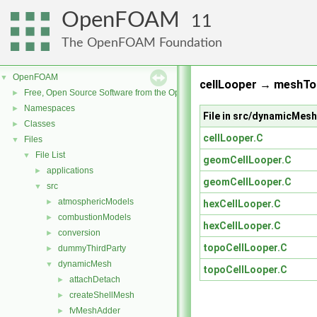
OpenFOAM
11
The OpenFOAM Foundation
OpenFOAM
▼
cellLooper → meshToo
Free, Open Source Software from the OpenFOAM Foundation
►
Namespaces
►
File in src/dynamicMes
Classes
►
cellLooper.C
Files
▼
File List
▼
geomCellLooper.C
applications
►
geomCellLooper.C
src
▼
atmosphericModels
►
hexCellLooper.C
combustionModels
►
hexCellLooper.C
conversion
►
topoCellLooper.C
dummyThirdParty
►
dynamicMesh
▼
topoCellLooper.C
attachDetach
►
createShellMesh
►
fvMeshAdder
►