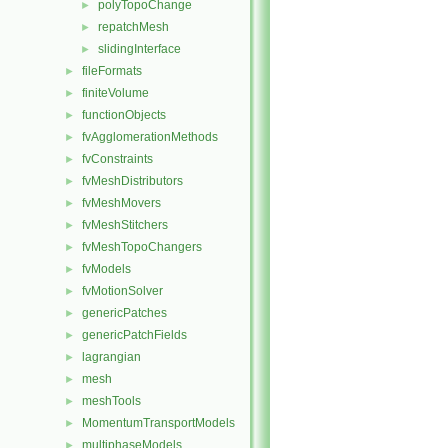
polyTopoChange
►
repatchMesh
►
slidingInterface
►
fileFormats
►
finiteVolume
►
functionObjects
►
fvAgglomerationMethods
►
fvConstraints
►
fvMeshDistributors
►
fvMeshMovers
►
fvMeshStitchers
►
fvMeshTopoChangers
►
fvModels
►
fvMotionSolver
►
genericPatches
►
genericPatchFields
►
lagrangian
►
mesh
►
meshTools
►
MomentumTransportModels
►
multiphaseModels
►