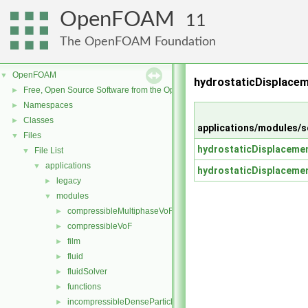
OpenFOAM
11
The OpenFOAM Foundation
OpenFOAM
▼
hydrostaticDisplacem
Free, Open Source Software from the OpenFOAM Foundation
►
Namespaces
►
Classes
►
applications/modules/s
Files
▼
hydrostaticDisplaceme
File List
▼
applications
▼
hydrostaticDisplaceme
legacy
►
modules
▼
compressibleMultiphaseVoF
►
compressibleVoF
►
film
►
fluid
►
fluidSolver
►
functions
►
incompressibleDenseParticleFluid
►