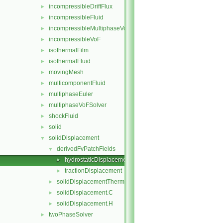
incompressibleDriftFlux
►
incompressibleFluid
►
incompressibleMultiphaseVoF
►
incompressibleVoF
►
isothermalFilm
►
isothermalFluid
►
movingMesh
►
multicomponentFluid
►
multiphaseEuler
►
multiphaseVoFSolver
►
shockFluid
►
solid
►
solidDisplacement
▼
derivedFvPatchFields
▼
hydrostaticDisplacement
►
tractionDisplacement
►
solidDisplacementThermo
►
solidDisplacement.C
►
solidDisplacement.H
►
twoPhaseSolver
►