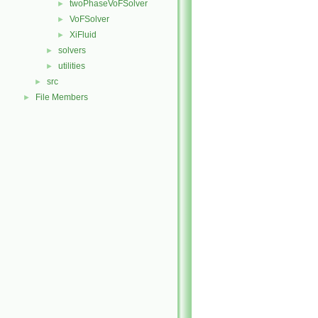
twoPhaseVoFSolver
►
VoFSolver
►
XiFluid
►
solvers
►
utilities
►
src
►
File Members
►