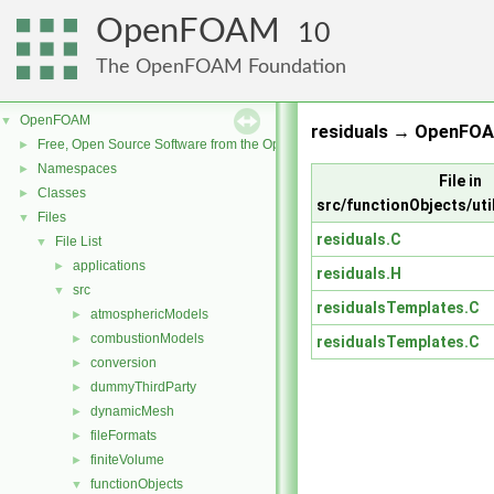
OpenFOAM
10
The OpenFOAM Foundation
OpenFOAM
▼
residuals → OpenFOA
Free, Open Source Software from the OpenFOAM Foundation
►
Namespaces
►
File in
Classes
►
src/functionObjects/util
Files
▼
residuals.C
File List
▼
applications
►
residuals.H
src
▼
residualsTemplates.C
atmosphericModels
►
combustionModels
►
residualsTemplates.C
conversion
►
dummyThirdParty
►
dynamicMesh
►
fileFormats
►
finiteVolume
►
functionObjects
▼