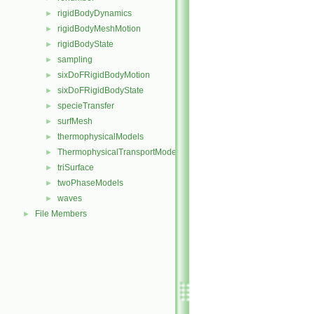
rigidBodyDynamics
►
rigidBodyMeshMotion
►
rigidBodyState
►
sampling
►
sixDoFRigidBodyMotion
►
sixDoFRigidBodyState
►
specieTransfer
►
surfMesh
►
thermophysicalModels
►
ThermophysicalTransportModels
►
triSurface
►
twoPhaseModels
►
waves
►
File Members
►