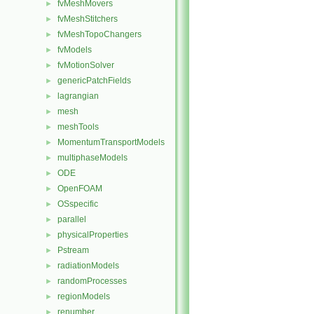
fvMeshMovers
►
fvMeshStitchers
►
fvMeshTopoChangers
►
fvModels
►
fvMotionSolver
►
genericPatchFields
►
lagrangian
►
mesh
►
meshTools
►
MomentumTransportModels
►
multiphaseModels
►
ODE
►
OpenFOAM
►
OSspecific
►
parallel
►
physicalProperties
►
Pstream
►
radiationModels
►
randomProcesses
►
regionModels
►
renumber
►