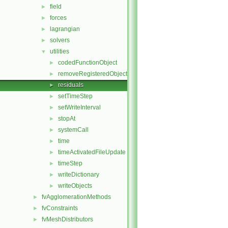
field
►
forces
►
lagrangian
►
solvers
►
utilities
▼
codedFunctionObject
►
removeRegisteredObject
►
residuals
►
setTimeStep
►
setWriteInterval
►
stopAt
►
systemCall
►
time
►
timeActivatedFileUpdate
►
timeStep
►
writeDictionary
►
writeObjects
►
fvAgglomerationMethods
►
fvConstraints
►
fvMeshDistributors
►