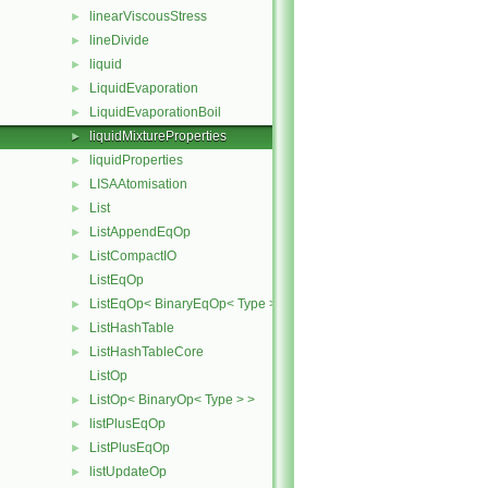
linearViscousStress
►
lineDivide
►
liquid
►
LiquidEvaporation
►
LiquidEvaporationBoil
►
liquidMixtureProperties
►
liquidProperties
►
LISAAtomisation
►
List
►
ListAppendEqOp
►
ListCompactIO
►
ListEqOp
ListEqOp< BinaryEqOp< Type > >
►
ListHashTable
►
ListHashTableCore
►
ListOp
ListOp< BinaryOp< Type > >
►
listPlusEqOp
►
ListPlusEqOp
►
listUpdateOp
►