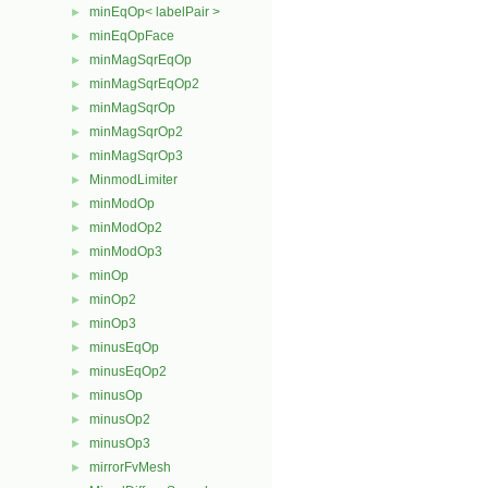
minEqOp< labelPair >
►
minEqOpFace
►
minMagSqrEqOp
►
minMagSqrEqOp2
►
minMagSqrOp
►
minMagSqrOp2
►
minMagSqrOp3
►
MinmodLimiter
►
minModOp
►
minModOp2
►
minModOp3
►
minOp
►
minOp2
►
minOp3
►
minusEqOp
►
minusEqOp2
►
minusOp
►
minusOp2
►
minusOp3
►
mirrorFvMesh
►