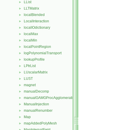
LList
►
LLTMatrix
►
localBlended
►
LocalInteraction
►
localIOdictionary
►
localMax
►
localMin
►
localPointRegion
►
logPolynomialTransport
►
lookupProfile
►
LPtrList
►
LUscalarMatrix
►
LUST
►
magnet
►
manualDecomp
►
manualGAMGProcAgglomeration
►
ManualInjection
►
manualRenumber
►
Map
►
mapAddedPolyMesh
►
MapInternalField
►