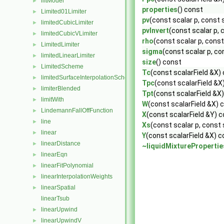
liftModel
►
properties
() const
Limited01Limiter
►
pv
(const scalar p, const 
limitedCubicLimiter
►
pvInvert
(const scalar p, 
limitedCubicVLimiter
►
rho
(const scalar p, const
LimitedLimiter
►
sigma
(const scalar p, co
limitedLinearLimiter
►
size
() const
LimitedScheme
►
Tc
(const scalarField &X)
limitedSurfaceInterpolationScheme
►
Tpc
(const scalarField &X
limiterBlended
►
Tpt
(const scalarField &X
limitWith
►
W
(const scalarField &X) 
LindemannFallOffFunction
►
X
(const scalarField &Y) 
line
►
Xs
(const scalar p, const 
linear
►
Y
(const scalarField &X) c
linearDistance
►
~liquidMixturePropertie
linearEqn
►
linearFitPolynomial
►
linearInterpolationWeights
►
linearSpatial
►
linearTsub
linearUpwind
►
linearUpwindV
►