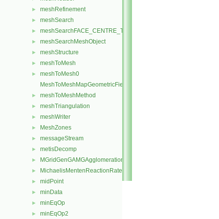
meshRefinement
►
meshSearch
►
meshSearchFACE_CENTRE_TRISMeshObject
►
meshSearchMeshObject
►
meshStructure
►
meshToMesh
►
meshToMesh0
►
MeshToMeshMapGeometricFields
meshToMeshMethod
►
meshTriangulation
►
meshWriter
►
MeshZones
►
messageStream
►
metisDecomp
►
MGridGenGAMGAgglomeration
►
MichaelisMentenReactionRate
►
midPoint
►
minData
►
minEqOp
►
minEqOp2
►