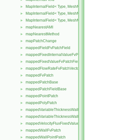
MapInternalField< Type, MeshMapper, pointMesh >
►
MapInternalField< Type, MeshMapper, surfaceMesh >
►
MapInternalField< Type, MeshMapper, volMesh >
►
mapNearestAMI
►
mapNearestMethod
►
mapPatchChange
►
mappedFieldFvPatchField
►
mappedFixedInternalValueFvPatchField
►
mappedFixedValueFvPatchField
►
mappedFlowRateFvPatchVectorField
►
mappedFvPatch
►
mappedPatchBase
►
mappedPatchFieldBase
►
mappedPointPatch
►
mappedPolyPatch
►
mappedVariableThicknessWallFvPatch
►
mappedVariableThicknessWallPolyPatch
►
mappedVelocityFluxFixedValueFvPatchField
►
mappedWallFvPatch
►
mappedWallPointPatch
►