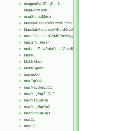
mappedWallPolyPatch
►
MapPointField
mapSubsetMesh
►
MarshakRadiationFixedTemperatureFvPatchScalarField
►
MarshakRadiationFvPatchScalarField
►
masterCoarsestGAMGProcAgglomeration
►
masterOFstream
►
matchedFlowRateOutletVelocityFvPatchVectorField
►
Matrix
►
MatrixBlock
►
MatrixSpace
►
maxEqOp
►
maxEqOp2
►
maxMagSqrEqOp
►
maxMagSqrEqOp2
►
maxMagSqrOp
►
maxMagSqrOp2
►
maxMagSqrOp3
►
maxOp
►
maxOp2
►