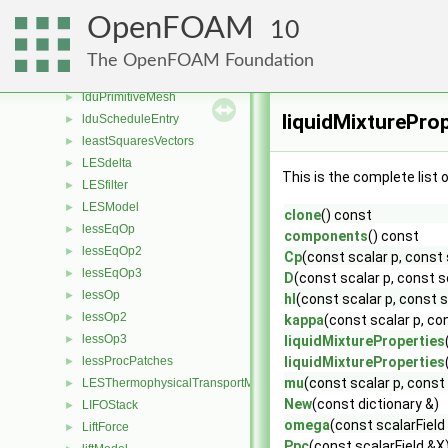
LduInterfaceFieldPtrsList
►
OpenFOAM
10
LduMatrix
►
lduMatrix
►
The OpenFOAM Foundation
lduMesh
►
lduPrimitiveMesh
►
liquidMixturePro
lduScheduleEntry
►
leastSquaresVectors
►
LESdelta
►
This is the complete list
LESfilter
►
LESModel
►
clone
() const
lessEqOp
►
components
() const
lessEqOp2
►
Cp
(const scalar p, const 
lessEqOp3
►
D
(const scalar p, const s
lessOp
►
hl
(const scalar p, const s
lessOp2
►
kappa
(const scalar p, co
lessOp3
►
liquidMixtureProperties
lessProcPatches
liquidMixtureProperties
►
mu
(const scalar p, const
LESThermophysicalTransportModel
►
New
(const dictionary &)
LIFOStack
►
omega
(const scalarField
LiftForce
►
Ppc
(const scalarField &X