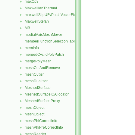
maxOp3
►
MaxwellianThermal
►
maxwellSlipUFvPatchVectorField
►
MaxwellStefan
►
MB
►
medialAxisMeshMover
►
memberFunctionSelectionTables
memInfo
►
mergedCyclicPolyPatch
►
mergePolyMesh
►
meshCutAndRemove
►
meshCutter
►
meshDualiser
►
MeshedSurface
►
MeshedSurfaceIOAllocator
►
MeshedSurfaceProxy
►
meshObject
►
MeshObject
►
meshPhiCorrectInfo
►
meshPhiPreCorrectInfo
►
meshReader
►