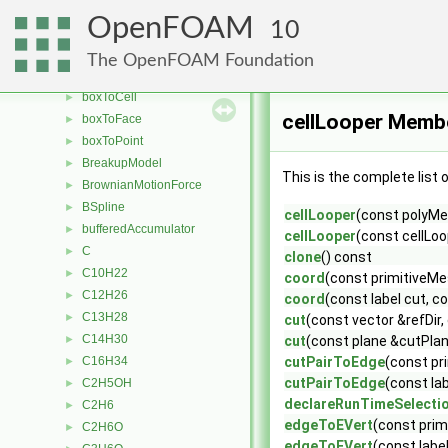
boundaryRegion
►
OpenFOAM
10
boundaryToFace
►
boundBox
►
The OpenFOAM Foundation
Boussinesq
►
boxToCell
►
cellLooper Membe
boxToFace
►
boxToPoint
►
BreakupModel
►
This is the complete list
BrownianMotionForce
►
BSpline
►
cellLooper
(const polyM
bufferedAccumulator
►
cellLooper
(const cellLo
C
►
clone
() const
C10H22
►
coord
(const primitiveMes
C12H26
►
coord
(const label cut, c
C13H28
►
cut
(const vector &refDir,
C14H30
►
cut
(const plane &cutPlane
C16H34
cutPairToEdge
(const pr
►
cutPairToEdge
(const la
C2H5OH
►
declareRunTimeSelecti
C2H6
►
edgeToEVert
(const prim
C2H6O
►
edgeToEVert
(const labe