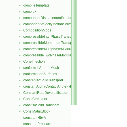
compileTemplate
►
complex
►
componentDisplacementMotionSolver
►
componentVelocityMotionSolver
►
CompositionModel
►
compressibleInterPhaseTransportModel
►
compressibleMomentumTransportModel
►
compressibleMultiphaseMixture
►
compressibleTwoPhaseMixture
►
ConeInjection
►
conformalVoronoiMesh
►
conformationSurfaces
►
constAnIsoSolidTransport
►
constantAlphaContactAngleFvPatchScalarField
►
ConstantRateDevolatilisation
►
ConstCirculator
►
constIsoSolidTransport
►
ConstMatrixBlock
►
constrainHbyA
constrainPressure