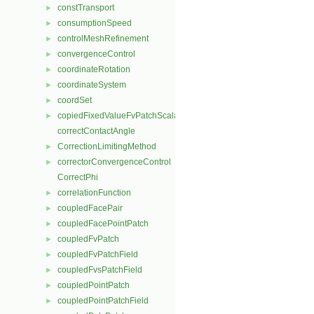
constTransport
►
consumptionSpeed
►
controlMeshRefinement
►
convergenceControl
►
coordinateRotation
►
coordinateSystem
►
coordSet
►
copiedFixedValueFvPatchScalarField
►
correctContactAngle
CorrectionLimitingMethod
►
correctorConvergenceControl
►
CorrectPhi
correlationFunction
►
coupledFacePair
►
coupledFacePointPatch
►
coupledFvPatch
►
coupledFvPatchField
►
coupledFvsPatchField
►
coupledPointPatch
►
coupledPointPatchField
►