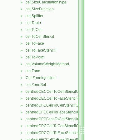
cellSizeCalculationType
►
cellSizeFunction
►
cellSplitter
►
cellTable
►
cellToCell
►
cellToCellStencil
►
cellToFace
►
cellToFaceStencil
►
cellToPoint
►
cellVolumeWeightMethod
►
cellZone
►
CellZoneInjection
►
cellZoneSet
►
centredCECCellToCellStencilObject
►
centredCECCellToFaceStencilObject
►
centredCFCCellToCellStencilObject
►
centredCFCCellToFaceStencilObject
►
centredCFCFaceToCellStencilObject
►
centredCPCCellToCellStencilObject
►
centredCPCCellToFaceStencilObject
►
centredFECCellToFaceStencilObject
►