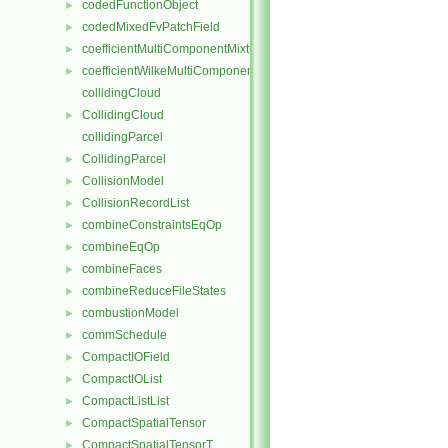
codedFunctionObject
►
codedMixedFvPatchField
►
coefficientMultiComponentMixture
►
coefficientWilkeMultiComponentMixture
►
collidingCloud
CollidingCloud
►
collidingParcel
CollidingParcel
►
CollisionModel
►
CollisionRecordList
►
combineConstraintsEqOp
►
combineEqOp
►
combineFaces
►
combineReduceFileStates
►
combustionModel
►
commSchedule
►
CompactIOField
►
CompactIOList
►
CompactListList
►
CompactSpatialTensor
►
CompactSpatialTensorT
►