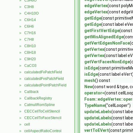
C3H6O
►
edgeVertex
(const poly
C3H8
►
edgeVertex
(const edgeV
C4H10O
►
getEdge
(const primitiv
C6H14
►
getEdge
(const label eVe
C6H6
►
getFirstVertEdge
(const 
C7H16
►
getMisAlignedEdge
(cons
C7H8
►
getVertEdgesNonFace
(
C8H10
►
getVertex
(const primiti
C8H18
►
getVertex
(const label eV
C9H20
►
getVertFacesNonEdge
(
CaCO3
►
isEdge
(const primitiveM
calculatedFvPatchField
►
isEdge
(const label eVert
calculatedFvsPatchField
►
mesh
() const
calculatedPointPatchField
►
New
(const word &type, 
Callback
►
operator=
(const cellLoo
CallbackRegistry
►
Foam::edgeVertex::oper
CatmullRomSpline
►
TypeName
("cellLooper")
CECCellToCellStencil
updateLabels
(const labe
►
updateLabels
(const labe
CECCellToFaceStencil
►
updateLabels
(const labe
cell
►
vertToEVert
(const primi
cellAspectRatioControl
►