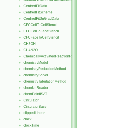
CentredFitData
►
CentredFitScheme
►
CentredFitSnGradData
►
CFCCellToCellStencil
►
CFCCellToFaceStencil
►
CFCFaceToCellStencil
►
CH3OH
►
CH4N2O
►
ChemicallyActivatedReactionRate
►
chemistryModel
►
chemistryReductionMethod
►
chemistrySolver
►
chemistryTabulationMethod
►
chemkinReader
►
chemPointISAT
►
Circulator
►
CirculatorBase
►
clippedLinear
►
clock
►
clockTime
►