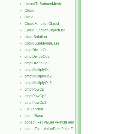
closedTriSurfaceMesh
►
Cloud
►
cloud
►
CloudFunctionObject
►
CloudFunctionObjectList
►
cloudSolution
►
CloudSubModelBase
►
cmptDivideOp
►
cmptDivideOp2
►
cmptDivideOp3
►
cmptMultiplyOp
►
cmptMultiplyOp2
►
cmptMultiplyOp3
►
cmptPowOp
►
cmptPowOp2
►
cmptPowOp3
►
CoBlended
►
codedBase
►
codedFixedValueFvPatchField
►
codedFixedValuePointPatchField
►