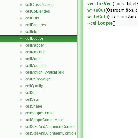
vertToEVert
(const label 
cellClassification
►
writeCut
(Ostream &os, co
cellCoBlended
►
writeCuts
(Ostream &os, c
cellCuts
►
~cellLooper
()
cellFeatures
►
cellInfo
►
cellLooper
►
cellMapper
►
cellMatcher
►
cellModel
►
cellModeller
►
cellMotionFvPatchField
►
cellPointWeight
►
cellQuality
►
cellSet
►
cellSets
►
cellShape
►
cellShapeControl
►
cellShapeControlMesh
►
cellSizeAndAlignmentControl
►
cellSizeAndAlignmentControls
►