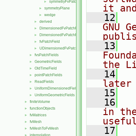
symmetryFvPatchFieldsFwd.H
►
it an
symmetryPlane
►
   12
  
wedge
►
derived
►
GNU G
DimensionedFvPatchFieldFunctions
►
publi
DimensionedFvPatchFields
►
fvPatchField
►
   13
  
UDimensionedFvPatchFields
►
Found
fvsPatchFields
►
the L
GeometricFields
►
OldTimeField
►
   14
  
pointPatchFields
►
later
ReadFields
►
UniformDimensionedFields
►
   15
UniformGeometricFields
►
   16
  
finiteVolume
►
functionObjects
in the
►
fvMatrices
►
usefu
fvMesh
►
   17
  
fvMeshToFvMesh
►
interpolation
►