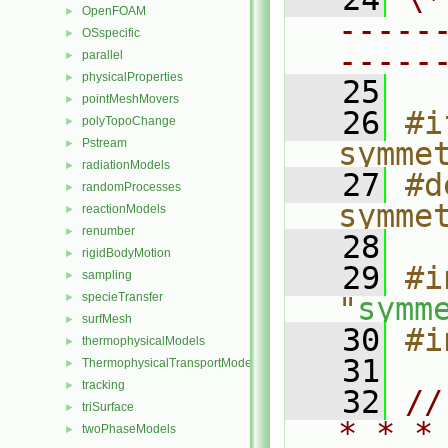
OpenFOAM
►
-----
OSspecific
►
-----
parallel
►
physicalProperties
►
   25
pointMeshMovers
►
   26
#i
polyTopoChange
►
Pstream
symme
►
radiationModels
►
   27
#d
randomProcesses
►
symme
reactionModels
►
renumber
►
   28
rigidBodyMotion
►
   29
#i
sampling
►
specieTransfer
►
"
symm
surfMesh
►
   30
#i
thermophysicalModels
►
   31
ThermophysicalTransportModels
►
tracking
►
   32
//
triSurface
►
* * *
twoPhaseModels
►