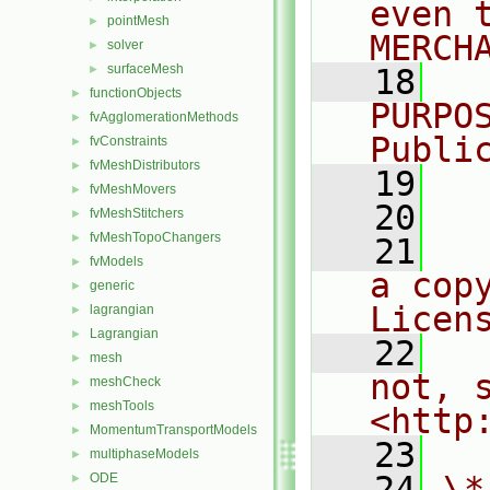
even 
pointMesh
►
MERCH
solver
►
surfaceMesh
►
   18
  
functionObjects
►
PURPO
fvAgglomerationMethods
►
Publi
fvConstraints
►
fvMeshDistributors
►
   19
  
fvMeshMovers
►
   20
fvMeshStitchers
►
fvMeshTopoChangers
►
   21
  
fvModels
►
a cop
generic
►
Licen
lagrangian
►
Lagrangian
►
   22
  
mesh
►
not, s
meshCheck
►
meshTools
►
<http
MomentumTransportModels
►
   23
multiphaseModels
►
   24
\*
ODE
►