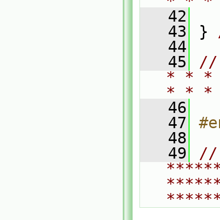
* * *
   42
   43
 } 
   44
   45
//
* * *
* * *
   46
   47
#e
   48
   49
// 
*****
*****
*****