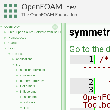
OpenFOAM
dev
The OpenFOAM Foundation
OpenFOAM
▼
symmetr
Free, Open Source Software from the OpenFOAM Foundation
►
Namespaces
►
Classes
►
Go to the d
Files
▼
File List
▼
    1
/*
applications
►
-----
src
▼
atmosphericModels
►
-----
conversion
►
    2
  
dummyThirdParty
►
fileFormats
►
    3
  
finiteVolume
▼
OpenF
algorithms
►
Toolb
cfdTools
►
fields
▼