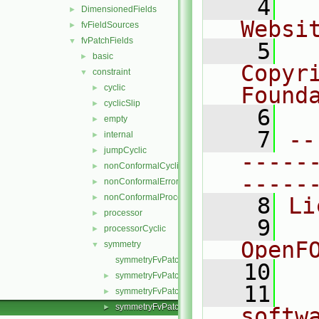
    4
  
DimensionedFields
►
Websi
fvFieldSources
►
fvPatchFields
▼
    5
  
basic
►
Copyr
constraint
▼
cyclic
Found
►
cyclicSlip
►
    6
  
empty
►
    7
--
internal
►
jumpCyclic
►
-----
nonConformalCyclic
►
-----
nonConformalError
►
nonConformalProcessorCyclic
►
    8
Li
processor
►
    9
  
processorCyclic
►
OpenF
symmetry
▼
symmetryFvPatchField.C
   10
symmetryFvPatchField.H
►
   11
  
symmetryFvPatchFields.C
►
symmetryFvPatchFields.H
►
softw