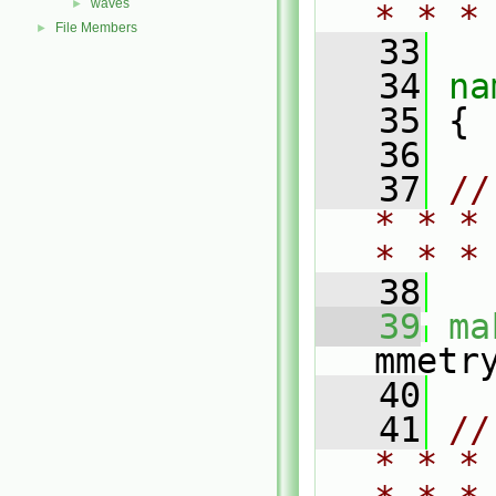
waves
►
* * *
File Members
►
   33
   34
na
   35
 {
   36
   37
//
* * *
* * *
   38
   39
ma
mmetr
   40
   41
//
* * *