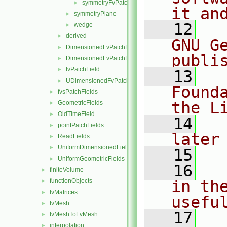
symmetryFvPatchFieldsFwd.H
►
it an
symmetryPlane
►
   12
  
wedge
►
derived
►
GNU G
DimensionedFvPatchFieldFunctions
►
publi
DimensionedFvPatchFields
►
fvPatchField
►
   13
  
UDimensionedFvPatchFields
►
Found
fvsPatchFields
►
the L
GeometricFields
►
OldTimeField
►
   14
  
pointPatchFields
►
later
ReadFields
►
UniformDimensionedFields
►
   15
UniformGeometricFields
►
   16
  
finiteVolume
►
functionObjects
in the
►
fvMatrices
►
usefu
fvMesh
►
   17
  
fvMeshToFvMesh
►
interpolation
►