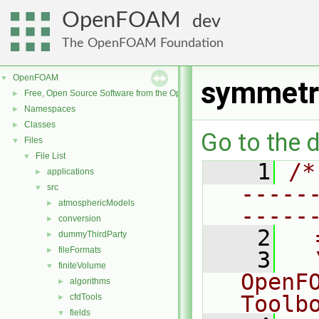
OpenFOAM
dev
The OpenFOAM Foundation
OpenFOAM
▼
symmetr
Free, Open Source Software from the OpenFOAM Foundation
►
Namespaces
►
Classes
►
Go to the d
Files
▼
File List
▼
    1
/*
applications
►
-----
src
▼
atmosphericModels
►
-----
conversion
►
    2
  
dummyThirdParty
►
fileFormats
►
    3
  
finiteVolume
▼
OpenF
algorithms
►
Toolb
cfdTools
►
fields
▼