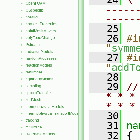
OpenFOAM
►
-----
OSspecific
►
-----
parallel
►
physicalProperties
►
   25
pointMeshMovers
►
   26
#i
polyTopoChange
►
Pstream
"
symm
►
radiationModels
►
   27
#i
randomProcesses
►
"
addT
reactionModels
►
renumber
►
   28
rigidBodyMotion
►
   29
//
sampling
►
specieTransfer
►
* * *
surfMesh
►
* * *
thermophysicalModels
►
   30
ThermophysicalTransportModels
►
tracking
►
   31
na
triSurface
►
   32
 {
twoPhaseModels
►