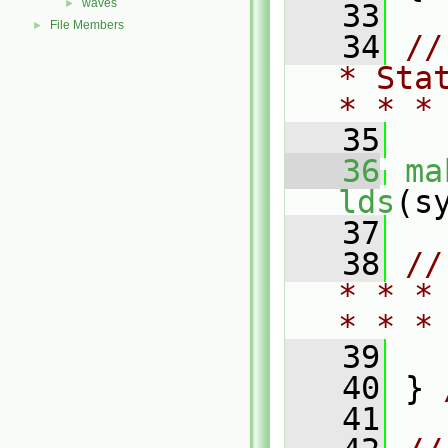
waves
►
   33
File Members
►
   34
//
* Sta
* * *
   35
   36
ma
lds
(s
   37
   38
//
* * *
* * *
   39
   40
 } 
   41