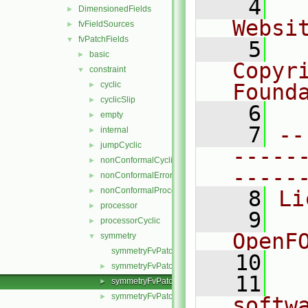
    4
  
DimensionedFields
►
Websi
fvFieldSources
►
fvPatchFields
▼
    5
  
basic
►
Copyr
constraint
▼
cyclic
Found
►
cyclicSlip
►
    6
  
empty
►
    7
--
internal
►
jumpCyclic
►
-----
nonConformalCyclic
►
-----
nonConformalError
►
nonConformalProcessorCyclic
►
    8
Li
processor
►
    9
  
processorCyclic
►
OpenF
symmetry
▼
symmetryFvPatchField.C
   10
symmetryFvPatchField.H
►
   11
  
symmetryFvPatchFields.C
►
symmetryFvPatchFields.H
►
softw