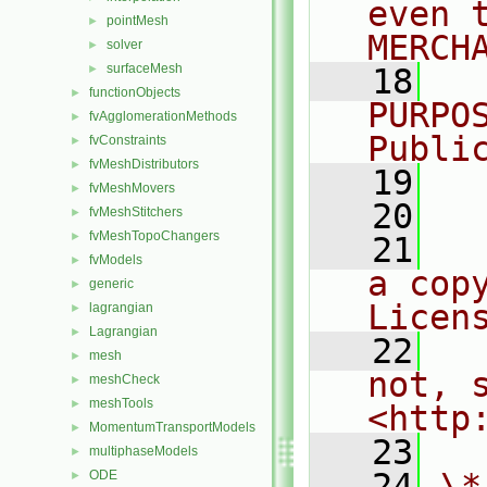
even 
pointMesh
►
MERCH
solver
►
surfaceMesh
►
   18
  
functionObjects
►
PURPO
fvAgglomerationMethods
►
Publi
fvConstraints
►
fvMeshDistributors
►
   19
  
fvMeshMovers
►
   20
fvMeshStitchers
►
fvMeshTopoChangers
►
   21
  
fvModels
►
a cop
generic
►
Licen
lagrangian
►
Lagrangian
►
   22
  
mesh
►
not, s
meshCheck
►
meshTools
►
<http
MomentumTransportModels
►
   23
multiphaseModels
►
   24
\*
ODE
►