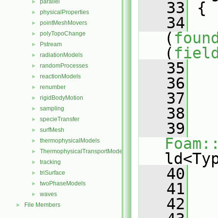
parallel
►
   33
 {
physicalProperties
►
   34
pointMeshMovers
►
(
foun
polyTopoChange
►
Pstream
►
(
fiel
radiationModels
►
   35
   
randomProcesses
►
reactionModels
►
   36
renumber
►
   37
   
rigidBodyMotion
►
   38
sampling
►
specieTransfer
►
   39
surfMesh
►
Foam:
thermophysicalModels
►
ThermophysicalTransportModels
►
ld<Ty
tracking
►
   40
   
triSurface
►
twoPhaseModels
   41
►
waves
►
   42
File Members
►