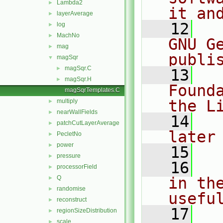
Lambda2
►
it an
layerAverage
►
   12
  
log
►
MachNo
►
GNU G
mag
►
publi
magSqr
▼
magSqr.C
►
   13
  
magSqr.H
►
Found
magSqrTemplates.C
the L
multiply
►
nearWallFields
►
   14
  
patchCutLayerAverage
►
later
PecletNo
►
power
►
   15
pressure
►
   16
  
processorField
►
Q
in the
►
randomise
►
usefu
reconstruct
►
   17
  
regionSizeDistribution
►
scale
►