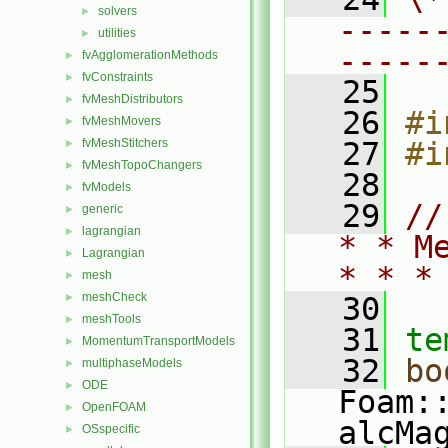
solvers
►
-----
utilities
►
-----
fvAgglomerationMethods
►
fvConstraints
►
   25
fvMeshDistributors
►
   26
#i
fvMeshMovers
►
fvMeshStitchers
   27
#i
►
fvMeshTopoChangers
►
   28
fvModels
►
   29
//
generic
►
lagrangian
►
* * M
Lagrangian
►
* * *
mesh
►
meshCheck
►
   30
meshTools
►
   31
te
MomentumTransportModels
►
   32
bo
multiphaseModels
►
ODE
►
Foam:
OpenFOAM
►
alcMa
OSspecific
►