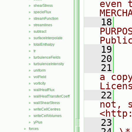
even 
shearStress
►
MERCH
specieFlux
►
streamFunction
►
   18
  
streamlines
►
PURPO
subtract
►
Publi
surfaceInterpolate
►
totalEnthalpy
►
   19
  
tr
►
   20
turbulenceFields
►
turbulenceIntensity
►
   21
  
uniform
►
a cop
volField
►
Licen
vorticity
►
wallHeatFlux
►
   22
  
wallHeatTransferCoeff
►
not, s
wallShearStress
►
writeCellCentres
►
<http
writeCellVolumes
►
   23
yPlus
►
   24
\*
forces
►