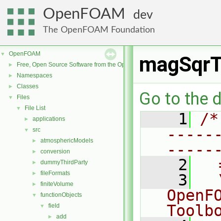
OpenFOAM
dev
The OpenFOAM Foundation
OpenFOAM
▼
magSqrT
Free, Open Source Software from the OpenFOAM Foundation
►
Namespaces
►
Classes
►
Go to the d
Files
▼
File List
▼
    1
/*
applications
►
-----
src
▼
atmosphericModels
►
-----
conversion
►
    2
  
dummyThirdParty
►
fileFormats
►
    3
  
finiteVolume
►
OpenF
functionObjects
▼
Toolb
field
▼
add
►