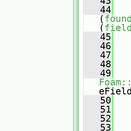
   43
   
   44
(
foun
(
fiel
   45
   
   46
   47
   
   48
   49
Foam:
eFiel
   50
   
   51
   52
   53
   