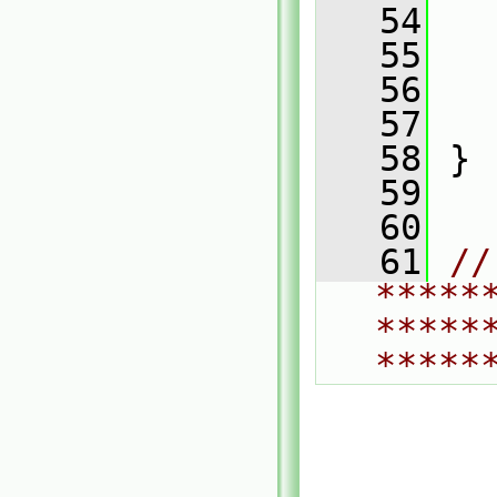
   54
   55
   
   56
   57
   
   58
 }
   59
   60
   61
// 
*****
*****
*****