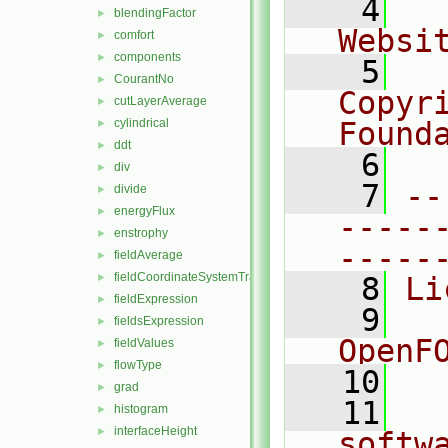
    4
  
blendingFactor
►
Websi
comfort
►
components
►
    5
  
CourantNo
►
Copyr
cutLayerAverage
►
cylindrical
Found
►
ddt
►
    6
  
div
►
    7
--
divide
►
energyFlux
►
-----
enstrophy
►
-----
fieldAverage
►
fieldCoordinateSystemTransform
►
    8
Li
fieldExpression
►
    9
  
fieldsExpression
►
OpenF
fieldValues
►
flowType
►
   10
grad
►
   11
  
histogram
►
interfaceHeight
►
softw