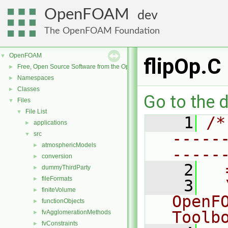
OpenFOAM
dev
The OpenFOAM Foundation
OpenFOAM
▼
flipOp.C
Free, Open Source Software from the OpenFOAM Foundation
►
Namespaces
►
Classes
►
Go to the d
Files
▼
File List
▼
    1
/*
applications
►
-----
src
▼
atmosphericModels
►
-----
conversion
►
    2
  
dummyThirdParty
►
fileFormats
►
    3
  
finiteVolume
►
OpenF
functionObjects
►
Toolb
fvAgglomerationMethods
►
fvConstraints
►