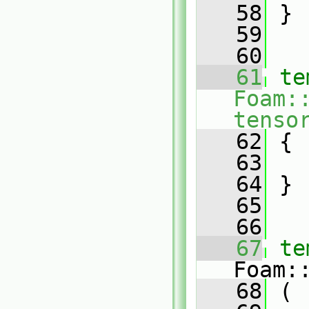
   58
 }
   59
   60
   61
te
Foam:
tenso
   62
{
   63
   64
 }
   65
   66
   67
te
Foam:
   68
 (