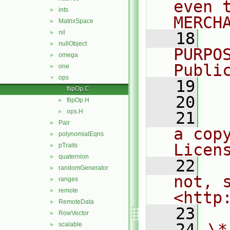
even 
ints
►
MERCH
MatrixSpace
►
nil
►
   18
  
nullObject
►
PURPO
omega
►
Publi
one
►
ops
▼
   19
  
flipOp.C
   20
flipOp.H
►
ops.H
►
   21
  
Pair
►
a cop
polynomialEqns
►
Licen
pTraits
►
quaternion
►
   22
  
randomGenerator
►
not, s
ranges
►
remote
►
<http
RemoteData
►
   23
RowVector
►
   24
\*
scalable
►