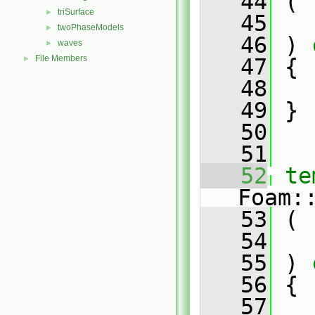
   44
 (
triSurface
►
   45
twoPhaseModels
►
   46
 ) 
waves
►
File Members
►
   47
 {
   48
   49
 }
   50
   51
   52
te
Foam:
   53
 (
   54
   55
 ) 
   56
 {
   57