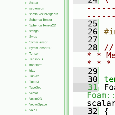
Scalar
►
-----
septernion
►
-----
spatialVectorAlgebra
►
SphericalTensor
►
   25
SphericalTensor2D
►
   26
#i
strings
►
Swap
   27
►
SymmTensor
►
   28
//
SymmTensor2D
►
* * M
Tensor
►
Tensor2D
►
* * *
transform
►
   29
triad
►
Tuple2
►
   30
te
Tuple3
►
   31
TypeSet
►
Foam:
Vector
►
Vector2D
►
scala
VectorSpace
►
   32
{
VoidT
►