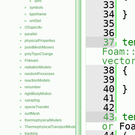
zero
►
   33
symbols
►
   34
 }
typeName
►
   35
unitSet
►
OSspecific
►
   36
parallel
►
   37
te
physicalProperties
►
pointMeshMovers
►
Foam:
polyTopoChange
►
vecto
Pstream
►
   38
{
radiationModels
►
randomProcesses
►
   39
reactionModels
►
   40
 }
renumber
►
rigidBodyMotion
►
   41
sampling
►
   42
specieTransfer
►
surfMesh
   43
te
►
thermophysicalModels
►
or
 Fo
ThermophysicalTransportModels
►
tracking
►