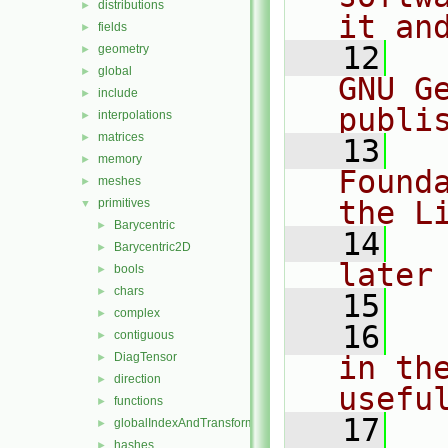
distributions
►
it an
fields
►
   12
  
geometry
►
global
►
GNU G
include
►
publi
interpolations
►
matrices
►
   13
  
memory
►
Found
meshes
►
the L
primitives
▼
Barycentric
►
   14
  
Barycentric2D
►
later
bools
►
chars
►
   15
complex
►
   16
  
contiguous
►
DiagTensor
in the
►
direction
►
usefu
functions
►
   17
  
globalIndexAndTransform
►
hashes
►