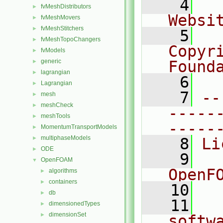
    4
  
fvMeshDistributors
►
Websi
fvMeshMovers
►
fvMeshStitchers
►
    5
  
fvMeshTopoChangers
►
Copyr
fvModels
►
generic
Found
►
lagrangian
►
    6
  
Lagrangian
►
    7
--
mesh
►
meshCheck
►
-----
meshTools
►
-----
MomentumTransportModels
►
multiphaseModels
►
    8
Li
ODE
►
    9
  
OpenFOAM
▼
OpenF
algorithms
►
containers
►
   10
db
►
   11
  
dimensionedTypes
►
dimensionSet
►
softw