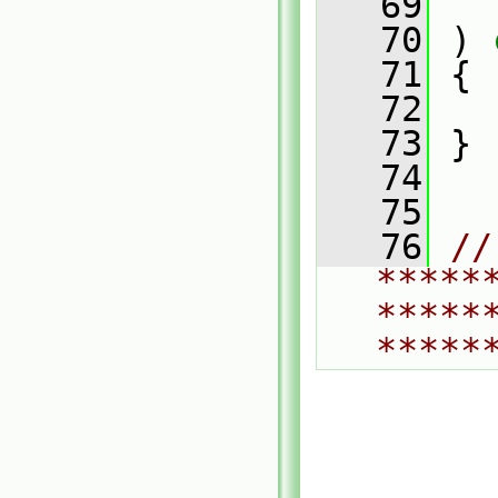
   69
   70
 ) 
   71
 {
   72
   73
 }
   74
   75
   76
// 
*****
*****
*****