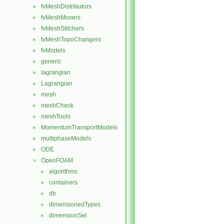
fvMeshDistributors
►
fvMeshMovers
►
fvMeshStitchers
►
fvMeshTopoChangers
►
fvModels
►
generic
►
lagrangian
►
Lagrangian
►
mesh
►
meshCheck
►
meshTools
►
MomentumTransportModels
►
multiphaseModels
►
ODE
►
OpenFOAM
▼
algorithms
►
containers
►
db
►
dimensionedTypes
►
dimensionSet
►