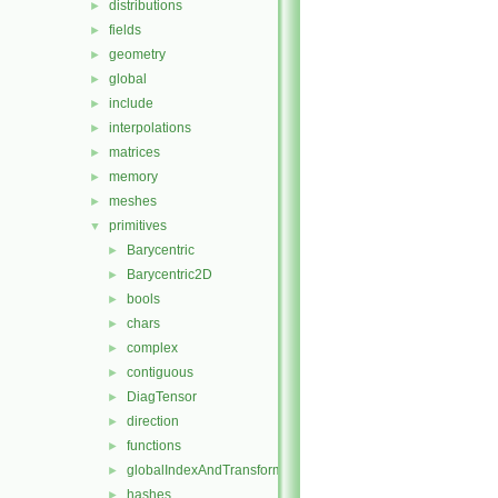
distributions
►
fields
►
geometry
►
global
►
include
►
interpolations
►
matrices
►
memory
►
meshes
►
primitives
▼
Barycentric
►
Barycentric2D
►
bools
►
chars
►
complex
►
contiguous
►
DiagTensor
►
direction
►
functions
►
globalIndexAndTransform
►
hashes
►