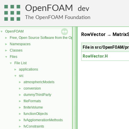
OpenFOAM
dev
The OpenFOAM Foundation
OpenFOAM
▼
RowVector → MatrixS
Free, Open Source Software from the OpenFOAM Foundation
►
Namespaces
►
File in src/OpenFOAM/p
Classes
►
RowVector.H
Files
▼
File List
▼
applications
►
src
▼
atmosphericModels
►
conversion
►
dummyThirdParty
►
fileFormats
►
finiteVolume
►
functionObjects
►
fvAgglomerationMethods
►
fvConstraints
►