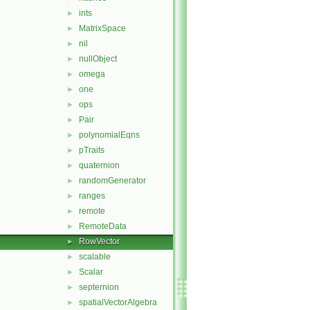
ints
►
MatrixSpace
►
nil
►
nullObject
►
omega
►
one
►
ops
►
Pair
►
polynomialEqns
►
pTraits
►
quaternion
►
randomGenerator
►
ranges
►
remote
►
RemoteData
►
RowVector
►
scalable
►
Scalar
►
septernion
►
spatialVectorAlgebra
►