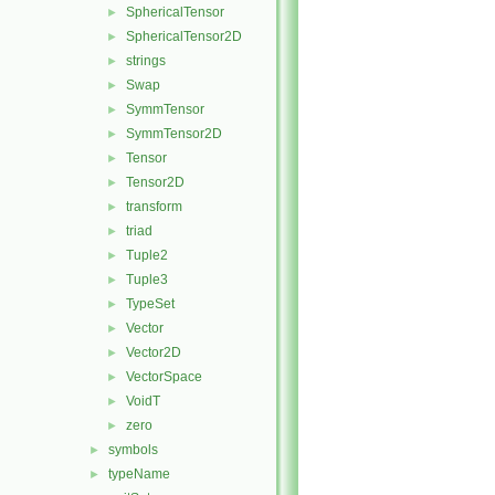
SphericalTensor
►
SphericalTensor2D
►
strings
►
Swap
►
SymmTensor
►
SymmTensor2D
►
Tensor
►
Tensor2D
►
transform
►
triad
►
Tuple2
►
Tuple3
►
TypeSet
►
Vector
►
Vector2D
►
VectorSpace
►
VoidT
►
zero
►
symbols
►
typeName
►