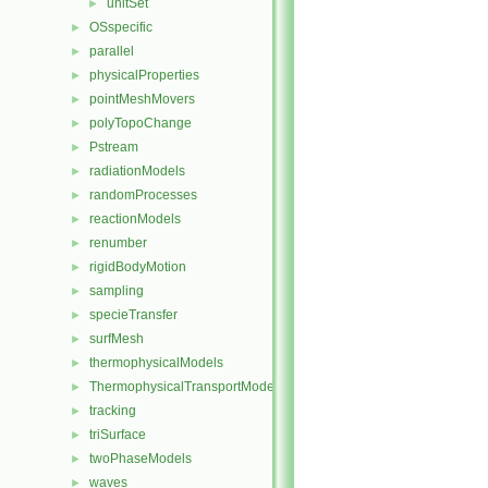
unitSet
►
OSspecific
►
parallel
►
physicalProperties
►
pointMeshMovers
►
polyTopoChange
►
Pstream
►
radiationModels
►
randomProcesses
►
reactionModels
►
renumber
►
rigidBodyMotion
►
sampling
►
specieTransfer
►
surfMesh
►
thermophysicalModels
►
ThermophysicalTransportModels
►
tracking
►
triSurface
►
twoPhaseModels
►
waves
►