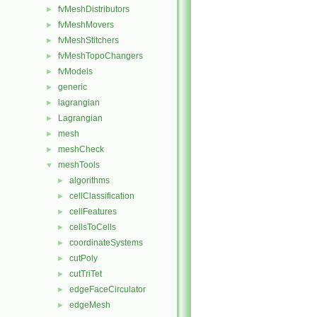
fvMeshDistributors
►
fvMeshMovers
►
fvMeshStitchers
►
fvMeshTopoChangers
►
fvModels
►
generic
►
lagrangian
►
Lagrangian
►
mesh
►
meshCheck
►
meshTools
▼
algorithms
►
cellClassification
►
cellFeatures
►
cellsToCells
►
coordinateSystems
►
cutPoly
►
cutTriTet
►
edgeFaceCirculator
►
edgeMesh
►