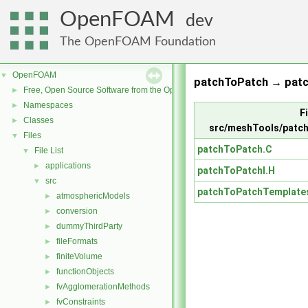
OpenFOAM
dev
The OpenFOAM Foundation
OpenFOAM
▼
patchToPatch → patc
Free, Open Source Software from the OpenFOAM Foundation
►
Namespaces
►
Fi
Classes
►
src/meshTools/patc
Files
▼
patchToPatch.C
File List
▼
applications
►
patchToPatchI.H
src
▼
patchToPatchTemplate
atmosphericModels
►
conversion
►
dummyThirdParty
►
fileFormats
►
finiteVolume
►
functionObjects
►
fvAgglomerationMethods
►
fvConstraints
►