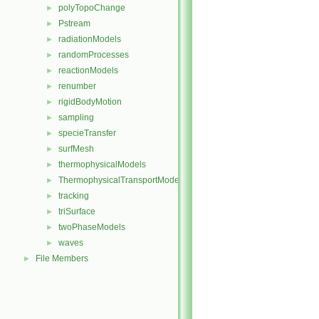
polyTopoChange
►
Pstream
►
radiationModels
►
randomProcesses
►
reactionModels
►
renumber
►
rigidBodyMotion
►
sampling
►
specieTransfer
►
surfMesh
►
thermophysicalModels
►
ThermophysicalTransportModels
►
tracking
►
triSurface
►
twoPhaseModels
►
waves
►
File Members
►