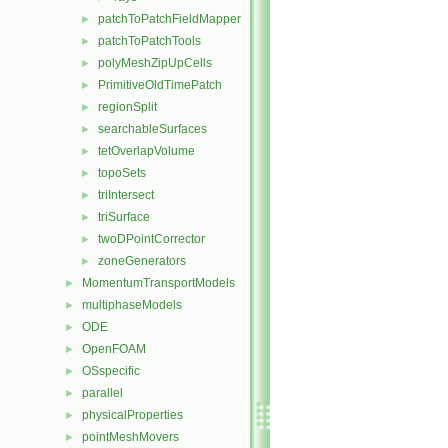
patchToPatchFieldMapper
►
patchToPatchTools
►
polyMeshZipUpCells
►
PrimitiveOldTimePatch
►
regionSplit
►
searchableSurfaces
►
tetOverlapVolume
►
topoSets
►
triIntersect
►
triSurface
►
twoDPointCorrector
►
zoneGenerators
►
MomentumTransportModels
►
multiphaseModels
►
ODE
►
OpenFOAM
►
OSspecific
►
parallel
►
physicalProperties
►
pointMeshMovers
►