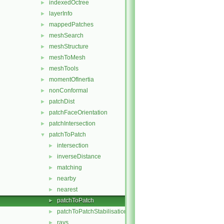
indexedOctree
►
layerInfo
►
mappedPatches
►
meshSearch
►
meshStructure
►
meshToMesh
►
meshTools
►
momentOfInertia
►
nonConformal
►
patchDist
►
patchFaceOrientation
►
patchIntersection
►
patchToPatch
▼
intersection
►
inverseDistance
►
matching
►
nearby
►
nearest
►
patchToPatch
►
patchToPatchStabilisation
►
rays
►