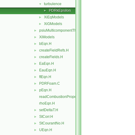
turbulence
▼
PDRkEpsilon
►
XiEqModels
►
XiGModels
►
psiuMulticomponentThermo
►
XiModels
►
bEqn.H
►
createFieldRefs.H
►
createFields.H
►
EaEqn.H
►
EauEqn.H
►
ftEqn.H
►
PDRFoam.C
►
pEqn.H
►
readCombustionProperties.H
rhoEqn.H
setDeltaT.H
►
StCorr.H
►
StCourantNo.H
►
UEqn.H
►