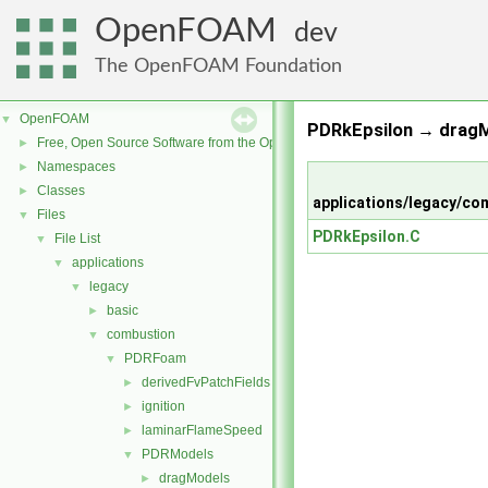
OpenFOAM
dev
The OpenFOAM Foundation
OpenFOAM
▼
PDRkEpsilon → dragM
Free, Open Source Software from the OpenFOAM Foundation
►
Namespaces
►
Classes
►
applications/legacy/c
Files
▼
PDRkEpsilon.C
File List
▼
applications
▼
legacy
▼
basic
►
combustion
▼
PDRFoam
▼
derivedFvPatchFields
►
ignition
►
laminarFlameSpeed
►
PDRModels
▼
dragModels
►