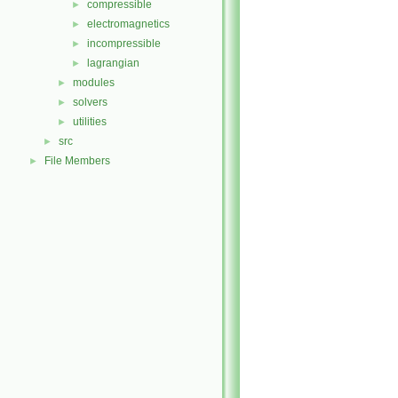
compressible
►
electromagnetics
►
incompressible
►
lagrangian
►
modules
►
solvers
►
utilities
►
src
►
File Members
►