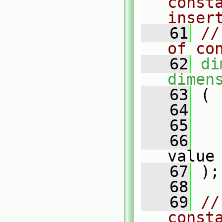
const
inser
   61
//
of co
   62
di
dimen
   63
 (
   64
   65
   66
value
   67
 );
   68
   69
//
const