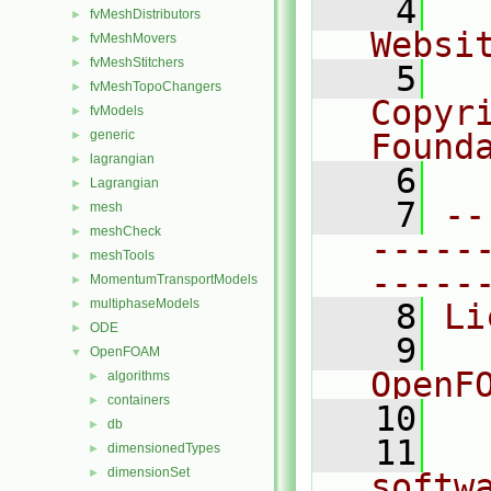
    4
  
fvMeshDistributors
►
Websi
fvMeshMovers
►
fvMeshStitchers
►
    5
  
fvMeshTopoChangers
►
Copyr
fvModels
►
generic
Found
►
lagrangian
►
    6
  
Lagrangian
►
    7
--
mesh
►
meshCheck
►
-----
meshTools
►
-----
MomentumTransportModels
►
multiphaseModels
►
    8
Li
ODE
►
    9
  
OpenFOAM
▼
OpenF
algorithms
►
containers
►
   10
db
►
   11
  
dimensionedTypes
►
dimensionSet
►
softw