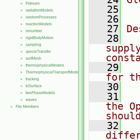
Pstream
►
   25
  
radiationModels
►
   26
randomProcesses
►
reactionModels
►
   27
De
renumber
►
   28
  
rigidBodyMotion
►
sampling
supply
►
specieTransfer
►
const
surfMesh
►
   29
  
thermophysicalModels
►
ThermophysicalTransportModels
►
for t
tracking
►
   30
triSurface
►
twoPhaseModels
►
   31
  
waves
►
the O
File Members
►
shoul
   32
  
diffe