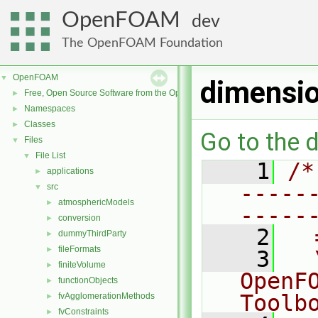
OpenFOAM
dev
The OpenFOAM Foundation
OpenFOAM
▼
dimensi
Free, Open Source Software from the OpenFOAM Foundation
►
Namespaces
►
Classes
►
Go to the d
Files
▼
File List
▼
    1
/*
applications
►
-----
src
▼
atmosphericModels
►
-----
conversion
►
    2
  
dummyThirdParty
►
fileFormats
►
    3
  
finiteVolume
►
OpenF
functionObjects
►
Toolb
fvAgglomerationMethods
►
fvConstraints
►