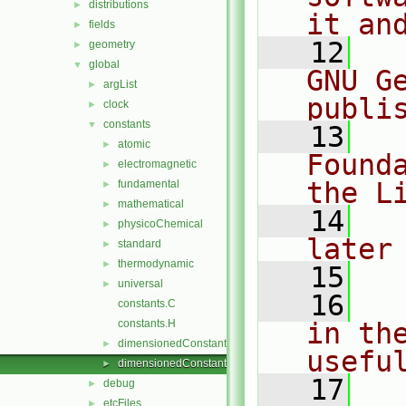
distributions
►
it an
fields
►
   12
  
geometry
►
global
▼
GNU G
argList
►
publi
clock
►
constants
▼
   13
  
atomic
►
Found
electromagnetic
►
the L
fundamental
►
mathematical
►
   14
  
physicoChemical
►
later
standard
►
thermodynamic
►
   15
universal
►
   16
  
constants.C
constants.H
in the
dimensionedConstants.C
►
usefu
dimensionedConstants.H
►
   17
  
debug
►
etcFiles
►