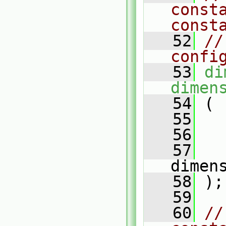
const
const
   52
//
confi
   53
di
dimen
   54
 (
   55
   56
   57
dimen
   58
 );
   59
   60
//