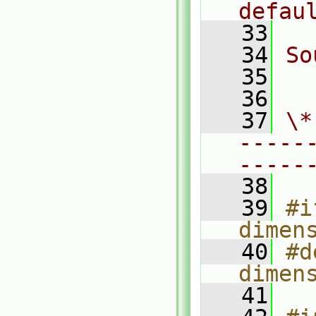
defau
   33
   34
So
   35
  
   36
   37
\*
-----
-----
   38
   39
#i
dimen
   40
#d
dimen
   41