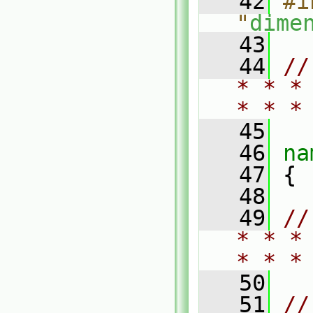
   42
#i
"
dime
   43
   44
//
* * *
* * *
   45
   46
na
   47
 {
   48
   49
//
* * *
* * *
   50
   51
//