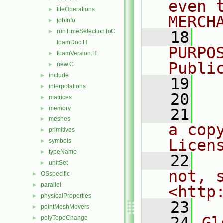
even 
fileOperations
►
MERCH
jobInfo
►
runTimeSelectionToC
►
   18
  
foamDoc.H
PURPO
foamVersion.H
►
Publi
new.C
►
include
►
   19
  
interpolations
►
   20
matrices
►
memory
►
   21
  
meshes
►
a cop
primitives
►
Licen
symbols
►
typeName
►
   22
  
unitSet
►
not, s
OSspecific
►
parallel
►
<http
physicalProperties
►
   23
pointMeshMovers
►
   24
Gl
polyTopoChange
►