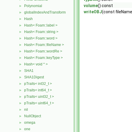
volume
() const
Polynomial
►
writeOBJ
(const fileNam
globalIndexAndTransform
►
Hash
►
Hash< Foam::label >
►
Hash< Foam::string >
►
Hash< Foam::word >
►
Hash< Foam::fileName >
►
Hash< Foam::wordRe >
►
Hash< Foam::keyType >
►
Hash< void * >
►
SHA1
►
SHA1Digest
►
pTraits< int32_t >
►
pTraits< int64_t >
►
pTraits< uint32_t >
►
pTraits< uint64_t >
►
nil
►
NullObject
►
omega
►
one
►