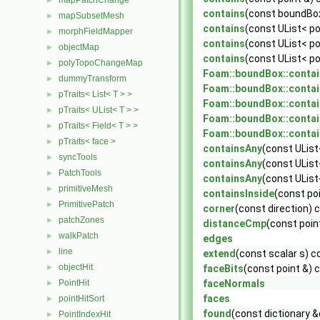
mapPatchChange
►
contains
(const boundBox
mapSubsetMesh
►
contains
(const UList< po
morphFieldMapper
►
contains
(const UList< po
objectMap
►
contains
(const UList< po
polyTopoChangeMap
►
Foam::boundBox::conta
dummyTransform
►
Foam::boundBox::conta
pTraits< List< T > >
►
Foam::boundBox::conta
pTraits< UList< T > >
►
Foam::boundBox::conta
pTraits< Field< T > >
►
Foam::boundBox::conta
pTraits< face >
►
containsAny
(const UList
syncTools
►
containsAny
(const UList
PatchTools
►
containsAny
(const UList<
primitiveMesh
►
containsInside
(const po
PrimitivePatch
►
corner
(const direction) 
patchZones
►
distanceCmp
(const poin
walkPatch
►
edges
line
►
extend
(const scalar s) c
objectHit
►
faceBits
(const point &) 
PointHit
faceNormals
►
faces
pointHitSort
►
found
(const dictionary &
PointIndexHit
►