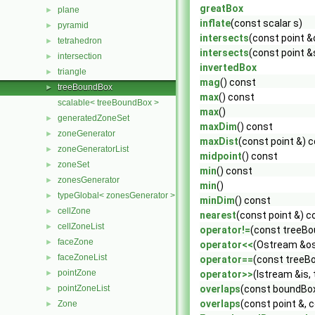
greatBox
plane
►
inflate
(const scalar s)
pyramid
►
intersects
(const point &
tetrahedron
►
intersects
(const point &
intersection
►
invertedBox
triangle
►
mag
() const
treeBoundBox
►
max
() const
scalable< treeBoundBox >
max
()
generatedZoneSet
►
maxDim
() const
zoneGenerator
►
maxDist
(const point &) 
zoneGeneratorList
►
midpoint
() const
zoneSet
►
min
() const
zonesGenerator
►
min
()
typeGlobal< zonesGenerator >
►
minDim
() const
cellZone
►
nearest
(const point &) c
cellZoneList
►
operator!=
(const treeBo
faceZone
►
operator<<
(Ostream &os
faceZoneList
►
operator==
(const treeB
pointZone
►
operator>>
(Istream &is,
pointZoneList
overlaps
(const boundBox
►
overlaps
(const point &, 
Zone
►