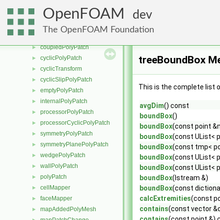
polyMesh
►
OpenFOAM
dev
polyMeshMap
►
polyMeshTetDecomposition
►
The OpenFOAM Foundation
tetIndices
►
coupledPolyPatch
►
treeBoundBox Me
cyclicPolyPatch
►
cyclicTransform
►
cyclicSlipPolyPatch
►
This is the complete list
emptyPolyPatch
►
internalPolyPatch
►
avgDim
() const
processorPolyPatch
►
boundBox
()
processorCyclicPolyPatch
►
boundBox
(const point &
symmetryPolyPatch
►
boundBox
(const UList< 
symmetryPlanePolyPatch
►
boundBox
(const tmp< po
wedgePolyPatch
►
boundBox
(const UList< p
wallPolyPatch
►
boundBox
(const UList< p
polyPatch
►
boundBox
(Istream &)
cellMapper
boundBox
(const dictiona
►
calcExtremities
(const po
faceMapper
►
contains
(const vector &d
mapAddedPolyMesh
►
contains
(const point &) 