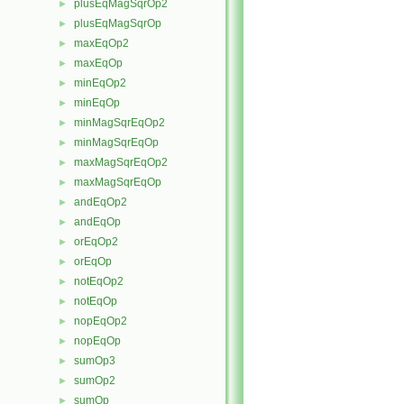
plusEqMagSqrOp2
►
plusEqMagSqrOp
►
maxEqOp2
►
maxEqOp
►
minEqOp2
►
minEqOp
►
minMagSqrEqOp2
►
minMagSqrEqOp
►
maxMagSqrEqOp2
►
maxMagSqrEqOp
►
andEqOp2
►
andEqOp
►
orEqOp2
►
orEqOp
►
notEqOp2
►
notEqOp
►
nopEqOp2
►
nopEqOp
►
sumOp3
►
sumOp2
►
sumOp
►