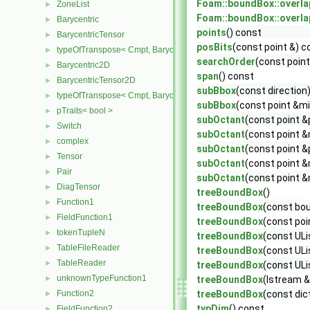
Foam::boundBox::overla
ZoneList
►
Foam::boundBox::overla
Barycentric
►
points
() const
BarycentricTensor
►
posBits
(const point &) c
typeOfTranspose< Cmpt, BarycentricTensor< Cmpt > >
►
searchOrder
(const point
Barycentric2D
►
span
() const
BarycentricTensor2D
►
subBbox
(const direction
typeOfTranspose< Cmpt, BarycentricTensor2D< Cmpt > >
►
subBbox
(const point &mi
pTraits< bool >
►
subOctant
(const point &
Switch
►
subOctant
(const point &
complex
►
subOctant
(const point &
Tensor
►
subOctant
(const point &
Pair
►
subOctant
(const point &
DiagTensor
►
treeBoundBox
()
Function1
►
treeBoundBox
(const bo
FieldFunction1
►
treeBoundBox
(const poi
tokenTupleN
►
treeBoundBox
(const ULi
TableFileReader
►
treeBoundBox
(const ULi
TableReader
►
treeBoundBox
(const ULis
unknownTypeFunction1
►
treeBoundBox
(Istream &
Function2
treeBoundBox
(const dic
►
typDim
() const
FieldFunction2
►