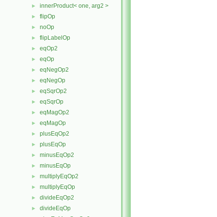
innerProduct< one, arg2 >
►
flipOp
►
noOp
►
flipLabelOp
►
eqOp2
►
eqOp
►
eqNegOp2
►
eqNegOp
►
eqSqrOp2
►
eqSqrOp
►
eqMagOp2
►
eqMagOp
►
plusEqOp2
►
plusEqOp
►
minusEqOp2
►
minusEqOp
►
multiplyEqOp2
►
multiplyEqOp
►
divideEqOp2
►
divideEqOp
►