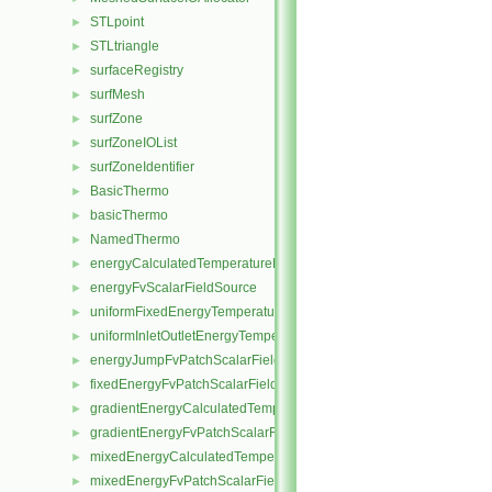
STLpoint
►
STLtriangle
►
surfaceRegistry
►
surfMesh
►
surfZone
►
surfZoneIOList
►
surfZoneIdentifier
►
BasicThermo
►
basicThermo
►
NamedThermo
►
energyCalculatedTemperatureFvScalarFieldSource
►
energyFvScalarFieldSource
►
uniformFixedEnergyTemperatureFvScalarFieldSource
►
uniformInletOutletEnergyTemperatureFvScalarFieldSource
►
energyJumpFvPatchScalarField
►
fixedEnergyFvPatchScalarField
►
gradientEnergyCalculatedTemperatureFvPatchScalarField
►
gradientEnergyFvPatchScalarField
►
mixedEnergyCalculatedTemperatureFvPatchScalarField
►
mixedEnergyFvPatchScalarField
►