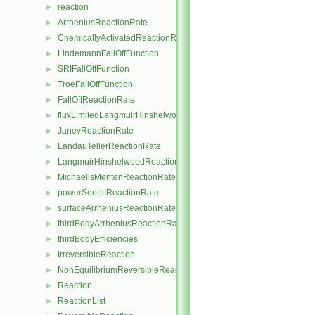
reaction
►
ArrheniusReactionRate
►
ChemicallyActivatedReactionRate
►
LindemannFallOffFunction
►
SRIFallOffFunction
►
TroeFallOffFunction
►
FallOffReactionRate
►
fluxLimitedLangmuirHinshelwoodReactionRate
►
JanevReactionRate
►
LandauTellerReactionRate
►
LangmuirHinshelwoodReactionRate
►
MichaelisMentenReactionRate
►
powerSeriesReactionRate
►
surfaceArrheniusReactionRate
►
thirdBodyArrheniusReactionRate
►
thirdBodyEfficiencies
►
IrreversibleReaction
►
NonEquilibriumReversibleReaction
►
Reaction
►
ReactionList
►