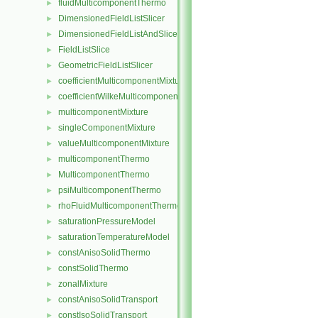
fluidMulticomponentThermo
►
DimensionedFieldListSlicer
►
DimensionedFieldListAndSlicer
►
FieldListSlice
►
GeometricFieldListSlicer
►
coefficientMulticomponentMixture
►
coefficientWilkeMulticomponentMixture
►
multicomponentMixture
►
singleComponentMixture
►
valueMulticomponentMixture
►
multicomponentThermo
►
MulticomponentThermo
►
psiMulticomponentThermo
►
rhoFluidMulticomponentThermo
►
saturationPressureModel
►
saturationTemperatureModel
►
constAnisoSolidThermo
►
constSolidThermo
►
zonalMixture
►
constAnisoSolidTransport
►
constIsoSolidTransport
►