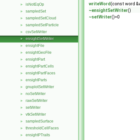
writeWord
(const word &w
isNotEqOp
►
~ensightSetWriter
()
sampledSet
►
~setWriter
()=0
sampledSetCloud
►
sampledSetParticle
►
csvSetWriter
►
ensightSetWriter
►
ensightFile
►
ensightGeoFile
►
ensightPart
►
ensightPartCells
►
ensightPartFaces
►
ensightParts
►
gnuplotSetWriter
►
noSetWriter
►
rawSetWriter
►
setWriter
►
vtkSetWriter
►
sampledSurface
►
thresholdCellFaces
►
ensightPTraits
►