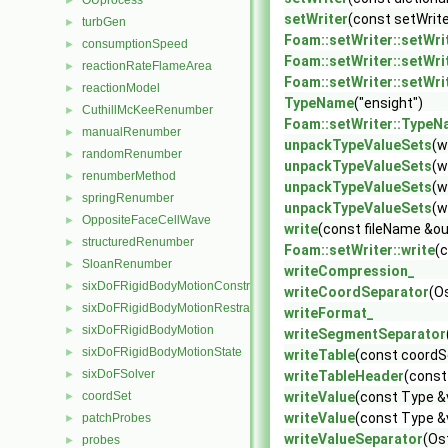
OUprocess
►
setWriter
(const setWrite
turbGen
►
Foam::setWriter::setWri
consumptionSpeed
►
Foam::setWriter::setWri
reactionRateFlameArea
►
Foam::setWriter::setWri
reactionModel
►
TypeName
("ensight")
CuthillMcKeeRenumber
►
Foam::setWriter::Type
manualRenumber
►
unpackTypeValueSets
(w
randomRenumber
►
unpackTypeValueSets
(w
renumberMethod
►
unpackTypeValueSets
(w
springRenumber
►
unpackTypeValueSets
(w
OppositeFaceCellWave
►
write
(const fileName &o
structuredRenumber
►
Foam::setWriter::write
(
SloanRenumber
►
writeCompression_
sixDoFRigidBodyMotionConstraint
►
writeCoordSeparator
(O
sixDoFRigidBodyMotionRestraint
►
writeFormat_
sixDoFRigidBodyMotion
►
writeSegmentSeparator
sixDoFRigidBodyMotionState
►
writeTable
(const coordS
sixDoFSolver
►
writeTableHeader
(const
coordSet
writeValue
(const Type &v
►
writeValue
(const Type &v
patchProbes
►
writeValueSeparator
(Os
probes
►