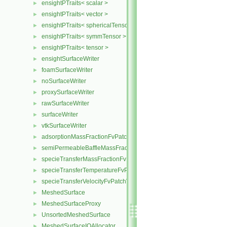
ensightPTraits< scalar >
►
ensightPTraits< vector >
►
ensightPTraits< sphericalTensor >
►
ensightPTraits< symmTensor >
►
ensightPTraits< tensor >
►
ensightSurfaceWriter
►
foamSurfaceWriter
►
noSurfaceWriter
►
proxySurfaceWriter
►
rawSurfaceWriter
►
surfaceWriter
►
vtkSurfaceWriter
►
adsorptionMassFractionFvPatchScalarField
►
semiPermeableBaffleMassFractionFvPatchScalarField
►
specieTransferMassFractionFvPatchScalarField
►
specieTransferTemperatureFvPatchScalarField
►
specieTransferVelocityFvPatchVectorField
►
MeshedSurface
►
MeshedSurfaceProxy
►
UnsortedMeshedSurface
►
MeshedSurfaceIOAllocator
►