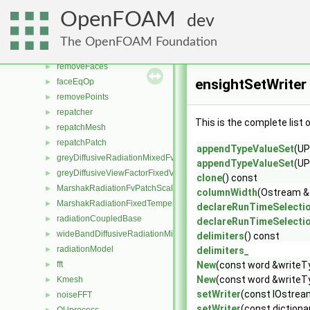
polyTopoChange
►
OpenFOAM
dev
refinementData
►
refinementDistanceData
►
The OpenFOAM Foundation
removeCells
►
removeFaces
►
ensightSetWriter
faceEqOp
►
removePoints
►
repatcher
►
This is the complete list
repatchMesh
►
repatchPatch
►
appendTypeValueSet
(UP
greyDiffusiveRadiationMixedFvPatchScalarField
►
appendTypeValueSet
(UP
greyDiffusiveViewFactorFixedValueFvPatchScalarField
►
clone
() const
MarshakRadiationFvPatchScalarField
►
columnWidth
(Ostream &
MarshakRadiationFixedTemperatureFvPatchScalarField
►
declareRunTimeSelecti
radiationCoupledBase
►
declareRunTimeSelecti
wideBandDiffusiveRadiationMixedFvPatchScalarField
►
delimiters
() const
radiationModel
►
delimiters_
fft
New
(const word &writeT
►
New
(const word &writeTy
Kmesh
►
setWriter
(const IOstrea
noiseFFT
►
setWriter
(const dictiona