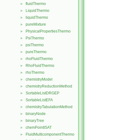
fluidThermo
►
LiquidThermo
►
liquidThermo
►
pureMixture
►
PhysicalPropertiesThermo
►
PsiThermo
►
psiThermo
►
pureThermo
►
rhoFluidThermo
►
RhoFluidThermo
►
rhoThermo
►
chemistryModel
►
chemistryReductionMethod
►
SortableListDRGEP
►
SortableListEFA
►
chemistryTabulationMethod
►
binaryNode
►
binaryTree
►
chemPointISAT
►
FluidMulticomponentThermo
►