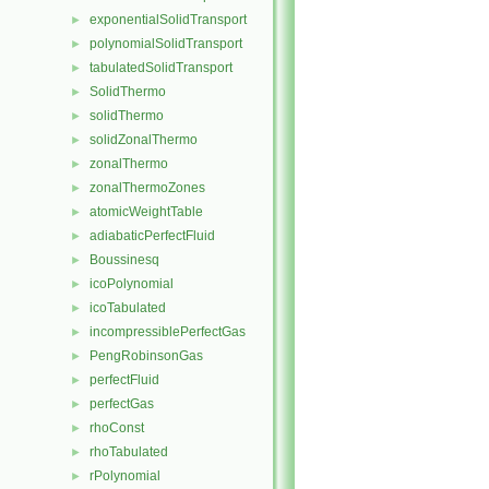
exponentialSolidTransport
►
polynomialSolidTransport
►
tabulatedSolidTransport
►
SolidThermo
►
solidThermo
►
solidZonalThermo
►
zonalThermo
►
zonalThermoZones
►
atomicWeightTable
►
adiabaticPerfectFluid
►
Boussinesq
►
icoPolynomial
►
icoTabulated
►
incompressiblePerfectGas
►
PengRobinsonGas
►
perfectFluid
►
perfectGas
►
rhoConst
►
rhoTabulated
►
rPolynomial
►