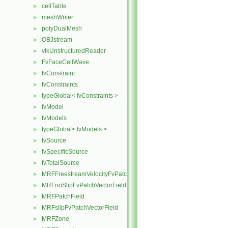
cellTable
►
meshWriter
►
polyDualMesh
►
OBJstream
►
vtkUnstructuredReader
►
FvFaceCellWave
►
fvConstraint
►
fvConstraints
►
typeGlobal< fvConstraints >
►
fvModel
►
fvModels
►
typeGlobal< fvModels >
►
fvSource
►
fvSpecificSource
►
fvTotalSource
►
MRFFreestreamVelocityFvPatchVectorField
►
MRFnoSlipFvPatchVectorField
►
MRFPatchField
►
MRFslipFvPatchVectorField
►
MRFZone
►