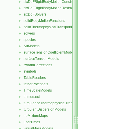
sixDoFRigidBodyMotionConstraints
►
sixDoFRigidBodyMotionRestraints
►
sixDoFSolvers
►
solidBodyMotionFunctions
►
solidThermophysicalTransportModels
►
solvers
►
species
►
SuModels
►
surfaceTensionCoefficientModels
►
surfaceTensionModels
►
swarmCorrections
►
symbols
►
TableReaders
►
tetherPotentials
►
TimeScaleModels
►
triIntersect
►
turbulenceThermophysicalTransportModels
►
turbulentDispersionModels
►
ubMixtureMaps
►
userTimes
►
virtualMassModels
►