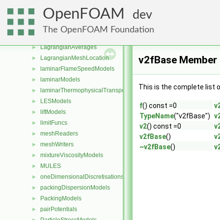
kernelShapes
►
OpenFOAM
dev
kineticTheoryModels
►
Lagrangian
►
The OpenFOAM Foundation
lagrangian
►
LagrangianAverages
►
v2fBase Member 
LagrangianMeshLocation
►
laminarFlameSpeedModels
►
laminarModels
►
This is the complete list
laminarThermophysicalTransportModels
►
LESModels
►
f
() const =0
v
liftModels
►
TypeName
("v2fBase")
v
limitFuncs
►
v2
() const =0
v
meshReaders
►
v2fBase
()
v
meshWriters
►
~v2fBase
()
v
mixtureViscosityModels
►
MULES
►
oneDimensionalDiscretisations
►
packingDispersionModels
►
PackingModels
►
pairPotentials
►