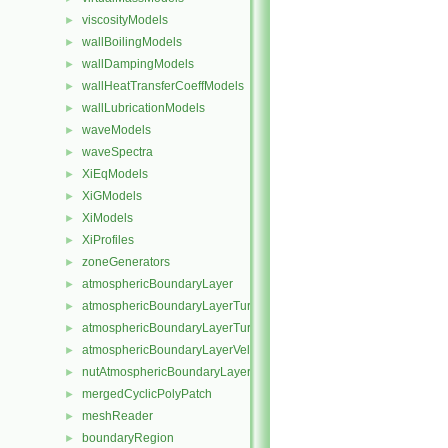
viscosityModels
►
wallBoilingModels
►
wallDampingModels
►
wallHeatTransferCoeffModels
►
wallLubricationModels
►
waveModels
►
waveSpectra
►
XiEqModels
►
XiGModels
►
XiModels
►
XiProfiles
►
zoneGenerators
►
atmosphericBoundaryLayer
►
atmosphericBoundaryLayerTurbulentEpsilonFvPatchScalarField
►
atmosphericBoundaryLayerTurbulentKineticEnergyFvPatchScalarF
►
atmosphericBoundaryLayerVelocityFvPatchVectorField
►
nutAtmosphericBoundaryLayerWallFunctionFvPatchScalarField
►
mergedCyclicPolyPatch
►
meshReader
►
boundaryRegion
►