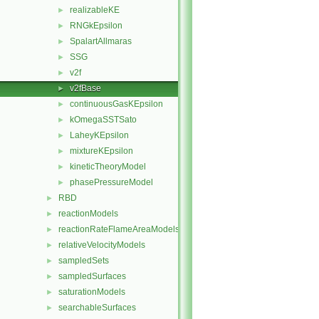
realizableKE
►
RNGkEpsilon
►
SpalartAllmaras
►
SSG
►
v2f
►
v2fBase
►
continuousGasKEpsilon
►
kOmegaSSTSato
►
LaheyKEpsilon
►
mixtureKEpsilon
►
kineticTheoryModel
►
phasePressureModel
►
RBD
►
reactionModels
►
reactionRateFlameAreaModels
►
relativeVelocityModels
►
sampledSets
►
sampledSurfaces
►
saturationModels
►
searchableSurfaces
►