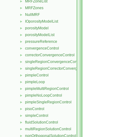
MRFZoneList
►
MRFZones
►
NullMRF
►
IOporosityModelList
►
porosityModel
►
porosityModelList
►
pressureReference
►
convergenceControl
►
correctorConvergenceControl
►
singleRegionConvergenceControl
►
singleRegionCorrectorConvergenceControl
►
pimpleControl
►
pimpleLoop
►
pimpleMultiRegionControl
►
pimpleNoLoopControl
►
pimpleSingleRegionControl
►
pisoControl
►
simpleControl
►
fluidSolutionControl
►
multiRegionSolutionControl
►
nonOrthogonalSolutionControl
►