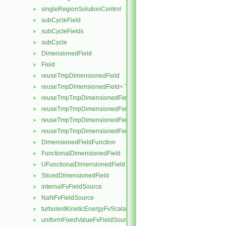
singleRegionSolutionControl
►
subCycleField
►
subCycleFields
►
subCycle
►
DimensionedField
►
Field
►
reuseTmpDimensionedField
►
reuseTmpDimensionedField< TypeR, TypeR, GeoMesh, Field >
►
reuseTmpTmpDimensionedField
►
reuseTmpTmpDimensionedField< TypeR, Type1, TypeR, GeoMesh, Pr
►
reuseTmpTmpDimensionedField< TypeR, TypeR, Type2, GeoMesh, Fi
►
reuseTmpTmpDimensionedField< TypeR, TypeR, TypeR, GeoMesh, F
►
DimensionedFieldFunction
►
FunctionalDimensionedField
►
UFunctionalDimensionedField
►
SlicedDimensionedField
►
internalFvFieldSource
►
NaNFvFieldSource
►
turbulentKineticEnergyFvScalarFieldSource
►
uniformFixedValueFvFieldSource
►