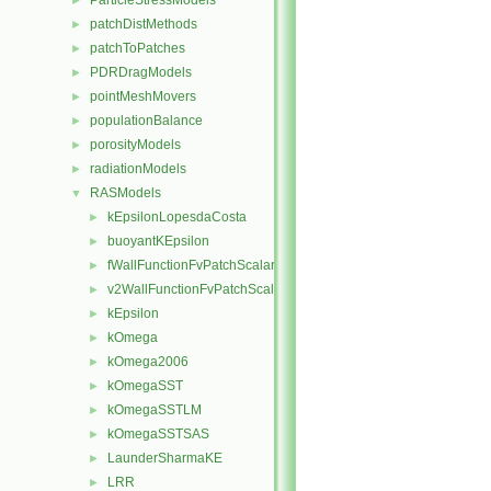
ParticleStressModels
►
patchDistMethods
►
patchToPatches
►
PDRDragModels
►
pointMeshMovers
►
populationBalance
►
porosityModels
►
radiationModels
►
RASModels
▼
kEpsilonLopesdaCosta
►
buoyantKEpsilon
►
fWallFunctionFvPatchScalarField
►
v2WallFunctionFvPatchScalarField
►
kEpsilon
►
kOmega
►
kOmega2006
►
kOmegaSST
►
kOmegaSSTLM
►
kOmegaSSTSAS
►
LaunderSharmaKE
►
LRR
►