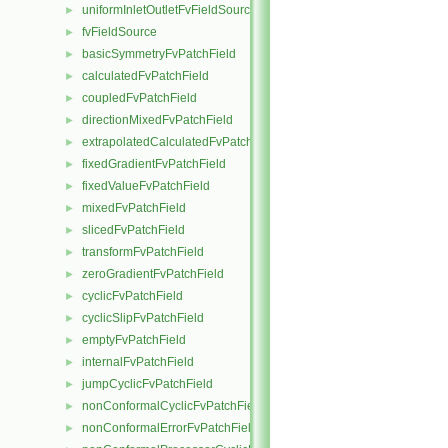
uniformInletOutletFvFieldSource
►
fvFieldSource
►
basicSymmetryFvPatchField
►
calculatedFvPatchField
►
coupledFvPatchField
►
directionMixedFvPatchField
►
extrapolatedCalculatedFvPatchField
►
fixedGradientFvPatchField
►
fixedValueFvPatchField
►
mixedFvPatchField
►
slicedFvPatchField
►
transformFvPatchField
►
zeroGradientFvPatchField
►
cyclicFvPatchField
►
cyclicSlipFvPatchField
►
emptyFvPatchField
►
internalFvPatchField
►
jumpCyclicFvPatchField
►
nonConformalCyclicFvPatchField
►
nonConformalErrorFvPatchField
►