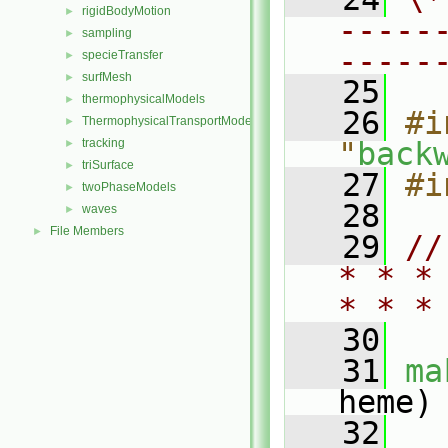
rigidBodyMotion
►
-----
sampling
►
-----
specieTransfer
►
surfMesh
►
   25
thermophysicalModels
►
   26
#i
ThermophysicalTransportModels
►
tracking
"
back
►
triSurface
►
   27
#i
twoPhaseModels
►
   28
waves
►
File Members
►
   29
//
* * *
* * *
   30
   31
ma
heme)
   32