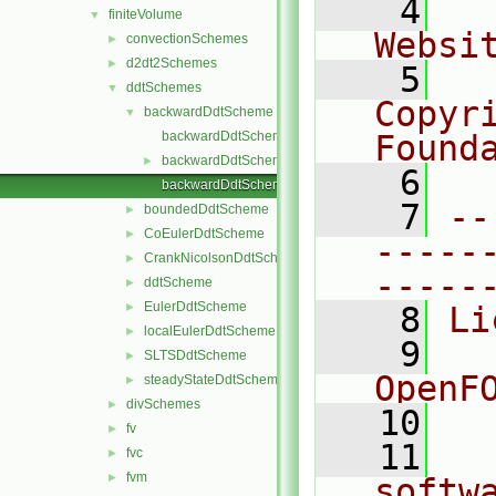
    4
  
finiteVolume
▼
Websi
convectionSchemes
►
d2dt2Schemes
►
    5
  
ddtSchemes
▼
Copyr
backwardDdtScheme
▼
backwardDdtScheme.C
Found
backwardDdtScheme.H
►
    6
  
backwardDdtSchemes.C
    7
--
boundedDdtScheme
►
CoEulerDdtScheme
►
-----
CrankNicolsonDdtScheme
►
-----
ddtScheme
►
EulerDdtScheme
►
    8
Li
localEulerDdtScheme
►
    9
  
SLTSDdtScheme
►
OpenF
steadyStateDdtScheme
►
divSchemes
►
   10
fv
►
   11
  
fvc
►
fvm
►
softw