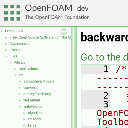
OpenFOAM
dev
The OpenFOAM Foundation
OpenFOAM
▼
backwar
Free, Open Source Software from the OpenFOAM Foundation
►
Namespaces
►
Classes
►
Go to the d
Files
▼
File List
▼
    1
/*
applications
►
-----
src
▼
atmosphericModels
►
-----
conversion
►
    2
  
dummyThirdParty
►
fileFormats
►
    3
  
finiteVolume
▼
OpenF
algorithms
►
Toolb
cfdTools
►
fields
►