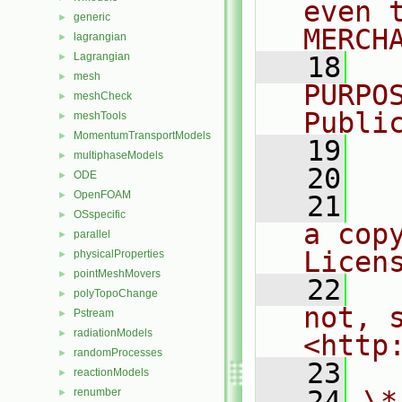
even 
generic
►
MERCH
lagrangian
►
Lagrangian
►
   18
  
mesh
►
PURPO
meshCheck
►
Publi
meshTools
►
MomentumTransportModels
►
   19
  
multiphaseModels
►
   20
ODE
►
OpenFOAM
►
   21
  
OSspecific
►
a cop
parallel
►
Licen
physicalProperties
►
pointMeshMovers
►
   22
  
polyTopoChange
►
not, s
Pstream
►
radiationModels
►
<http
randomProcesses
►
   23
reactionModels
►
   24
\*
renumber
►