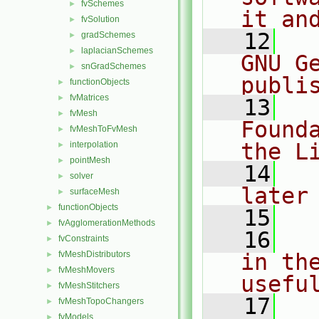
fvSchemes
►
it an
fvSolution
►
   12
  
gradSchemes
►
laplacianSchemes
►
GNU G
snGradSchemes
►
publi
functionObjects
►
fvMatrices
►
   13
  
fvMesh
►
Found
fvMeshToFvMesh
►
the L
interpolation
►
pointMesh
►
   14
  
solver
►
later
surfaceMesh
►
functionObjects
►
   15
fvAgglomerationMethods
►
   16
  
fvConstraints
►
fvMeshDistributors
in the
►
fvMeshMovers
►
usefu
fvMeshStitchers
►
   17
  
fvMeshTopoChangers
►
fvModels
►